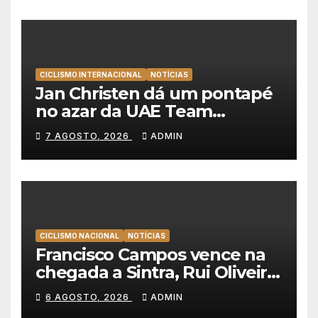
Portugal
CICLISMO INTERNACIONAL
NOTÍCIAS
Jan Christen dá um pontapé
no azar da UAE Team
Emirates e vence na Volta a
7 AGOSTO, 2026
ADMIN
Polónia
CICLISMO NACIONAL
NOTÍCIAS
Francisco Campos vence na
chegada a Sintra, Rui Oliveira
veste de amarelo na Volta a
6 AGOSTO, 2026
ADMIN
Portugal