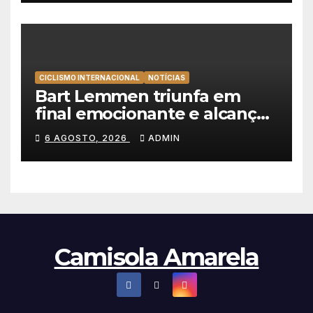
CICLISMO INTERNACIONAL
NOTÍCIAS
Bart Lemmen triunfa em
final emocionante e alcança
a primeira vitória da carreira
6 AGOSTO, 2026
ADMIN
na Volta à Polónia
Camisola Amarela