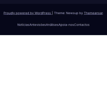
Proudly powered by WordPress
|
Theme: Newsup by
Themeansar
.
Notícias
Antevisões
Análises
Apoia-nos
Contactos