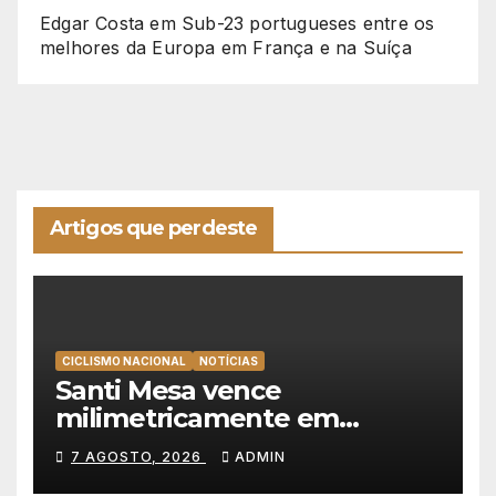
Edgar Costa
em
Sub-23 portugueses entre os
melhores da Europa em França e na Suíça
Artigos que perdeste
CICLISMO NACIONAL
NOTÍCIAS
Santi Mesa vence
milimetricamente em
Albufeira, Rui Oliveira
7 AGOSTO, 2026
ADMIN
mantém a amarela da Volta a