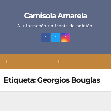
Skip
to
Camisola Amarela
content
A informação na frente do pelotão.
Etiqueta:
Georgios Bouglas