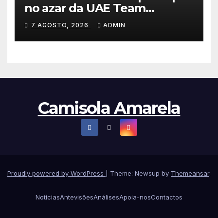
no azar da UAE Team
Emirates e vence na Volta a
7 AGOSTO, 2026
ADMIN
Polónia
Camisola Amarela
Proudly powered by WordPress
|
Theme: Newsup by
Themeansar
.
Notícias
Antevisões
Análises
Apoia-nos
Contactos