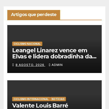
Artigos que perdeste
CICLISMO NACIONAL
Leangel Linarez vence em
Elvas e lidera dobradinha da
Tavfer-Ovos Matinados-
8 AGOSTO, 2026
ADMIN
Mortágua
CICLISMO INTERNACIONAL
NOTÍCIAS
Valente Louis Barré