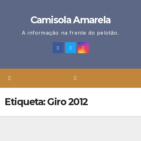
Skip
to
Camisola Amarela
content
A informação na frente do pelotão.
Etiqueta:
Giro 2012