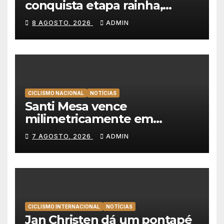
conquista etapa rainha,
Christian Scaroni é o novo
8 AGOSTO, 2026
ADMIN
líder da Volta a Polónia
CICLISMO NACIONAL
NOTÍCIAS
Santi Mesa vence
milimetricamente em
Albufeira, Rui Oliveira
7 AGOSTO, 2026
ADMIN
mantém a amarela da Volta a
Portugal
CICLISMO INTERNACIONAL
NOTÍCIAS
Jan Christen dá um pontapé