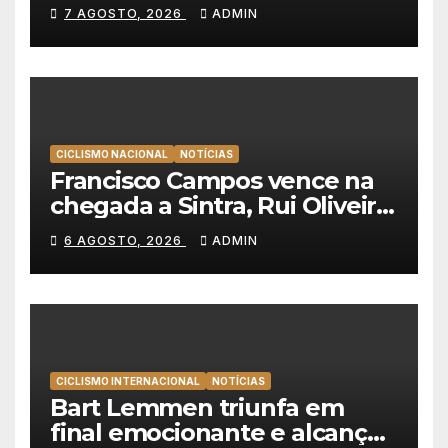
Emirates e vence na Volta a
7 AGOSTO, 2026
ADMIN
Polónia
CICLISMO NACIONAL
NOTÍCIAS
Francisco Campos vence na
chegada a Sintra, Rui Oliveira
veste de amarelo na Volta a
6 AGOSTO, 2026
ADMIN
Portugal
CICLISMO INTERNACIONAL
NOTÍCIAS
Bart Lemmen triunfa em
final emocionante e alcança