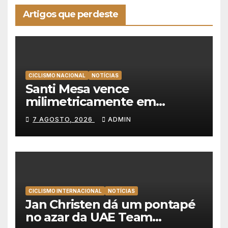
Artigos que perdeste
CICLISMO NACIONAL
NOTÍCIAS
Santi Mesa vence
milimetricamente em
Albufeira, Rui Oliveira
7 AGOSTO, 2026
ADMIN
mantém a amarela da Volta a
Portugal
CICLISMO INTERNACIONAL
NOTÍCIAS
Jan Christen dá um pontapé
no azar da UAE Team