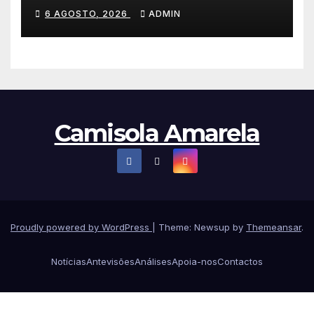
a primeira vitória da carreira
6 AGOSTO, 2026
ADMIN
na Volta à Polónia
Camisola Amarela
Proudly powered by WordPress
|
Theme: Newsup by
Themeansar
.
Notícias
Antevisões
Análises
Apoia-nos
Contactos