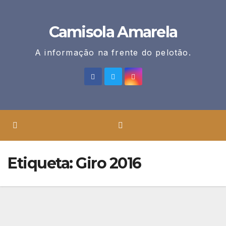
Skip
to
Camisola Amarela
content
A informação na frente do pelotão.
Etiqueta:
Giro 2016