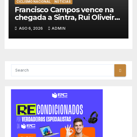
CICLISMO NACIONAL
NOTÍCIAS
Francisco Campos vence na
chegada a Sintra, Rui Oliveira
veste de amarelo na Volta a
AGO 6, 2026
ADMIN
Portugal