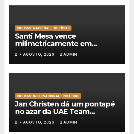
CICLISMO NACIONAL
NOTÍCIAS
Santi Mesa vence
milimetricamente em
Albufeira, Rui Oliveira
7 AGOSTO, 2026
ADMIN
mantém a amarela da Volta a
Portugal
CICLISMO INTERNACIONAL
NOTÍCIAS
Jan Christen dá um pontapé
no azar da UAE Team
Emirates e vence na Volta a
7 AGOSTO, 2026
ADMIN
Polónia