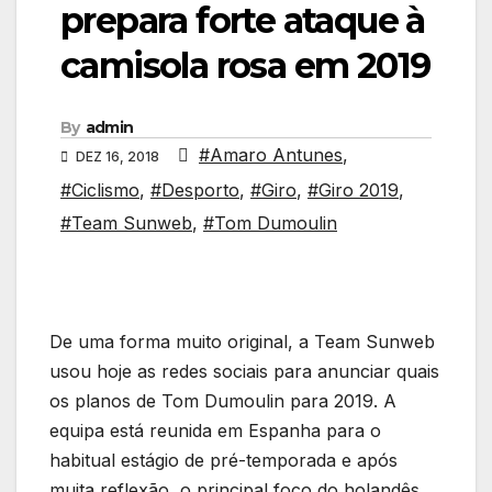
prepara forte ataque à
camisola rosa em 2019
By
admin
#Amaro Antunes
,
DEZ 16, 2018
#Ciclismo
,
#Desporto
,
#Giro
,
#Giro 2019
,
#Team Sunweb
,
#Tom Dumoulin
De uma forma muito original, a Team Sunweb
usou hoje as redes sociais para anunciar quais
os planos de Tom Dumoulin para 2019. A
equipa está reunida em Espanha para o
habitual estágio de pré-temporada e após
muita reflexão, o principal foco do holandês