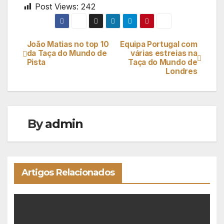
Post Views:
242
João Matias no top 10
Equipa Portugal com
Navegação
da Taça do Mundo de
várias estreias na
Pista
Taça do Mundo de
de
Londres
artigos
By
admin
Artigos Relacionados