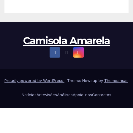
Camisola Amarela
Proudly powered by WordPress
|
Theme: Newsup by
Themeansar
.
Notícias
Antevisões
Análises
Apoia-nos
Contactos