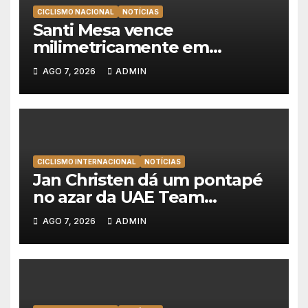
CICLISMO NACIONAL
NOTÍCIAS
Santi Mesa vence
milimetricamente em
Albufeira, Rui Oliveira
AGO 7, 2026
ADMIN
mantém a amarela da Volta a
Portugal
CICLISMO INTERNACIONAL
NOTÍCIAS
Jan Christen dá um pontapé
no azar da UAE Team
Emirates e vence na Volta a
AGO 7, 2026
ADMIN
Polónia