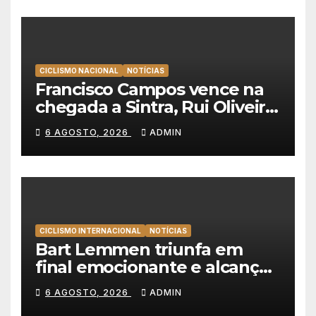
CICLISMO NACIONAL
NOTÍCIAS
Francisco Campos vence na
chegada a Sintra, Rui Oliveira
veste de amarelo na Volta a
6 AGOSTO, 2026
ADMIN
Portugal
CICLISMO INTERNACIONAL
NOTÍCIAS
Bart Lemmen triunfa em
final emocionante e alcança
a primeira vitória da carreira
6 AGOSTO, 2026
ADMIN
na Volta à Polónia