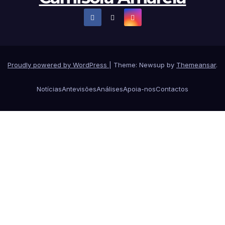
Proudly powered by WordPress
|
Theme: Newsup by
Themeansar
.
Notícias
Antevisões
Análises
Apoia-nos
Contactos