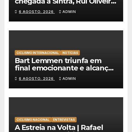
chegada a Sintra, Rui Oliveira
veste de amarelo na Volta a
6 AGOSTO, 2026
ADMIN
Portugal
CICLISMO INTERNACIONAL
NOTÍCIAS
Bart Lemmen triunfa em
final emocionante e alcança
a primeira vitória da carreira
6 AGOSTO, 2026
ADMIN
na Volta à Polónia
CICLISMO NACIONAL
ENTREVISTAS
A Estreia na Volta | Rafael