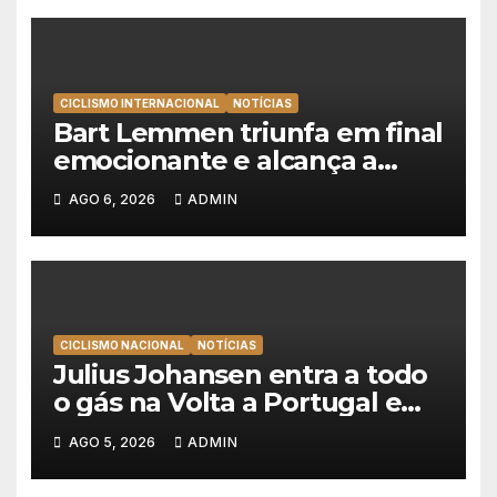
CICLISMO INTERNACIONAL
NOTÍCIAS
Bart Lemmen triunfa em final
emocionante e alcança a
primeira vitória da carreira na
AGO 6, 2026
ADMIN
Volta à Polónia
CICLISMO NACIONAL
NOTÍCIAS
Julius Johansen entra a todo
o gás na Volta a Portugal e
lidera dobradinha da UAE
AGO 5, 2026
ADMIN
Team Emirates em Lisboa