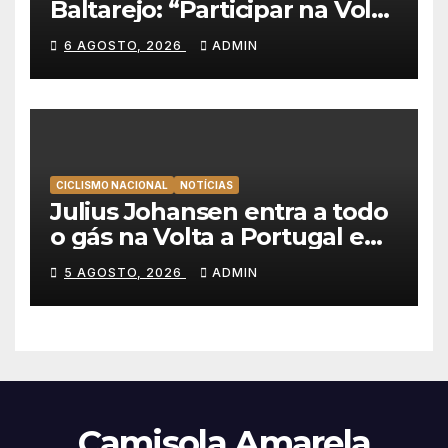
Baltarejo: “Participar na Volta
a Portugal é o sonho de
6 AGOSTO, 2026
ADMIN
qualquer ciclista”
CICLISMO NACIONAL
NOTÍCIAS
Julius Johansen entra a todo
o gás na Volta a Portugal e
lidera dobradinha da UAE
5 AGOSTO, 2026
ADMIN
Team Emirates em Lisboa
Camisola Amarela