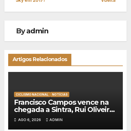
Sky em 2017?
Vuelta
de
artigos
By
admin
Artigos Relacionados
CICLISMO NACIONAL
NOTÍCIAS
Francisco Campos vence na
chegada a Sintra, Rui Oliveira
veste de amarelo na Volta a
AGO 6, 2026
ADMIN
Portugal