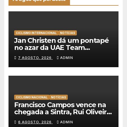
CICLISMO INTERNACIONAL
NOTÍCIAS
Jan Christen dá um pontapé
no azar da UAE Team
Emirates e vence na Volta a
7 AGOSTO, 2026
ADMIN
Polónia
CICLISMO NACIONAL
NOTÍCIAS
Francisco Campos vence na
chegada a Sintra, Rui Oliveira
veste de amarelo na Volta a
6 AGOSTO, 2026
ADMIN
Portugal