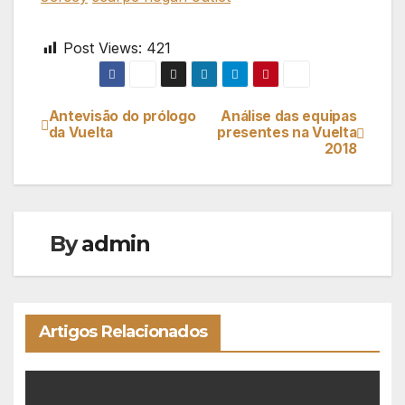
Post Views:
421
Antevisão do prólogo
Análise das equipas
Navegação
da Vuelta
presentes na Vuelta
2018
de
artigos
By
admin
Artigos Relacionados