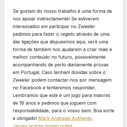
Se gostam do nosso trabalho é uma forma de
nos apoiar indirectamente! Se estiverem
interessados em participar no Zweeler
pedimos para fazer o registo através de uma
das ligações que dispusemos aqui, será uma
forma de também nos ajudarem a criar mais e
melhor conteúdo no futuro, possivelmente
acompanhando de perto diariamente provas
em Portugal. Caso tenham dúvidas sobre o
Zweeler podem contactar-nos por mensagem
no Facebook e tentaremos responder.
Lembramos que este é um jogo para maiores
de 18 anos e pedimos que joguem com
responsabilidade, para o vosso bem. Boa sorte
e obrigado!
Mark Andrews Authentic
Jersey
scarpe hogan outlet