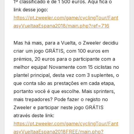
1º classificado é de 1 500 euros. Aqui fica o
link desse jogo:
https://pt.zweeler.com/game/cyclingTour/Fant
asyVueltaaEspana2018/main.php?ref=716
Mas há mais, para a Vuelta, o Zweeler decidiu
criar um jogo GRÁTIS, com 100 euros em
prémios, 20 euros para o participante com a
melhor equipa! Novamente com 15 ciclistas no
plantel principal, desta vez com 3 suplentes, o
que conta são as prestações em cada etapa,
portanto você é que escolhe. Mais sprinters,
mais trepadores? Pode fazer o registo no
Zweeler e participar neste jogo GRÁTIS
através deste link:
https://pt.zweeler.com/game/cyclingTour/Fant
asyVueltaaEspana2018FREE/main.php?