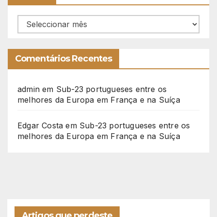
Arquivo
Comentários Recentes
admin
em
Sub-23 portugueses entre os
melhores da Europa em França e na Suíça
Edgar Costa
em
Sub-23 portugueses entre os
melhores da Europa em França e na Suíça
Artigos que perdeste