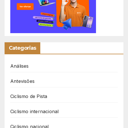
Categorias
Análises
Antevisões
Ciclismo de Pista
Ciclismo internacional
Ciclismo nacional