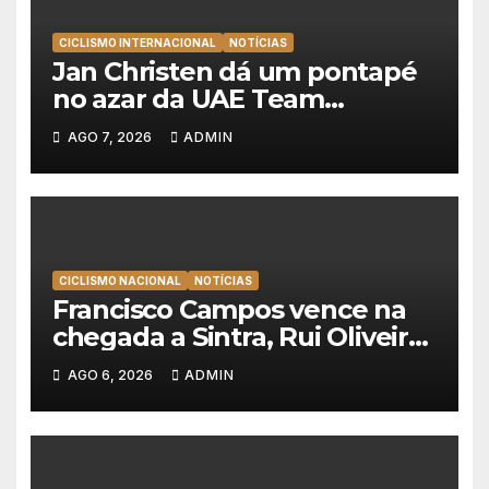
CICLISMO INTERNACIONAL
NOTÍCIAS
Jan Christen dá um pontapé
no azar da UAE Team
Emirates e vence na Volta a
AGO 7, 2026
ADMIN
Polónia
CICLISMO NACIONAL
NOTÍCIAS
Francisco Campos vence na
chegada a Sintra, Rui Oliveira
veste de amarelo na Volta a
AGO 6, 2026
ADMIN
Portugal