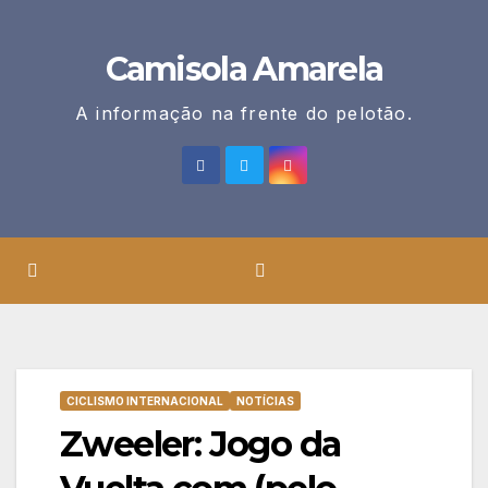
Skip
to
Camisola Amarela
content
A informação na frente do pelotão.
CICLISMO INTERNACIONAL
NOTÍCIAS
Zweeler: Jogo da