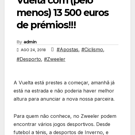
Vuelta com (pelo
menos) 13 500 euros
de prémios!!!
By
admin
#Apostas
,
#Ciclismo
,
AGO 24, 2018
#Desporto
,
#Zweeler
A Vuelta está prestes a começar, amanhã já
está na estrada e não poderia haver melhor
altura para anunciar a nova nossa parceira.
Para quem não conhece, no Zweeler podem
encontrar vários jogos desportivos. Desde
futebol a ténis, a desportos de Inverno, e