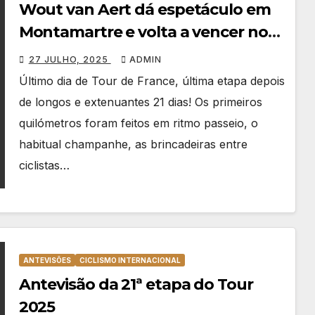
Wout van Aert dá espetáculo em
Montamartre e volta a vencer no
Tour e nos Campos Elísios
27 JULHO, 2025
ADMIN
Último dia de Tour de France, última etapa depois
de longos e extenuantes 21 dias! Os primeiros
quilómetros foram feitos em ritmo passeio, o
habitual champanhe, as brincadeiras entre
ciclistas…
ANTEVISÕES
CICLISMO INTERNACIONAL
Antevisão da 21ª etapa do Tour
2025