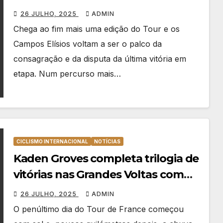
26 JULHO, 2025
ADMIN
Chega ao fim mais uma edição do Tour e os
Campos Elísios voltam a ser o palco da
consagração e da disputa da última vitória em
etapa. Num percurso mais…
CICLISMO INTERNACIONAL
NOTÍCIAS
Kaden Groves completa trilogia de
vitórias nas Grandes Voltas com
fabulosa exibição na etapa 20 do
26 JULHO, 2025
ADMIN
Tour
O penúltimo dia do Tour de France começou