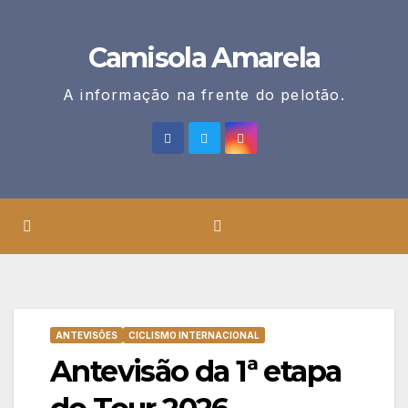
Skip
to
Camisola Amarela
content
A informação na frente do pelotão.
ANTEVISÕES
CICLISMO INTERNACIONAL
Antevisão da 1ª etapa