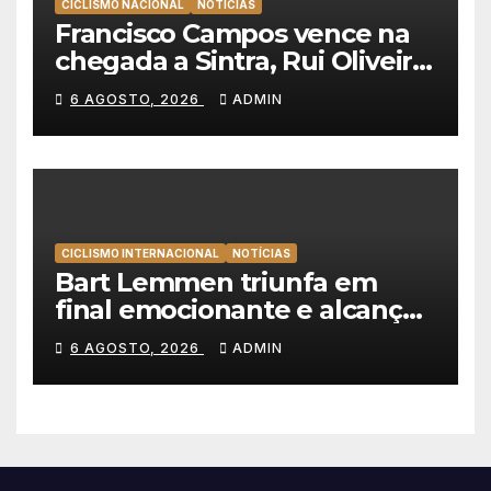
CICLISMO NACIONAL
NOTÍCIAS
Francisco Campos vence na
chegada a Sintra, Rui Oliveira
veste de amarelo na Volta a
6 AGOSTO, 2026
ADMIN
Portugal
CICLISMO INTERNACIONAL
NOTÍCIAS
Bart Lemmen triunfa em
final emocionante e alcança
a primeira vitória da carreira
6 AGOSTO, 2026
ADMIN
na Volta à Polónia