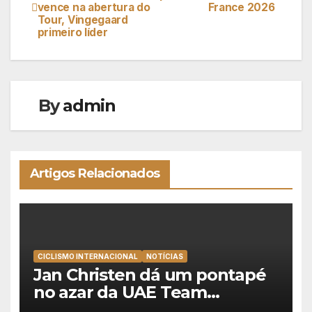
vence na abertura do
France 2026
de
Tour, Vingegaard
primeiro líder
artigos
By
admin
Artigos Relacionados
CICLISMO INTERNACIONAL
NOTÍCIAS
Jan Christen dá um pontapé
no azar da UAE Team
Emirates e vence na Volta a