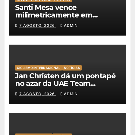
Santi Mesa vence
milimetricamente em
Albufeira, Rui Oliveira
7 AGOSTO, 2026
ADMIN
mantém a amarela da Volta a
Portugal
CICLISMO INTERNACIONAL
NOTÍCIAS
Jan Christen dá um pontapé
no azar da UAE Team
Emirates e vence na Volta a
7 AGOSTO, 2026
ADMIN
Polónia