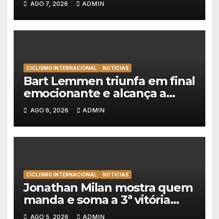
AGO 7, 2026
ADMIN
Polónia
CICLISMO INTERNACIONAL
NOTÍCIAS
Bart Lemmen triunfa em final
emocionante e alcança a
primeira vitória da carreira na
AGO 6, 2026
ADMIN
Volta à Polónia
CICLISMO INTERNACIONAL
NOTÍCIAS
Jonathan Milan mostra quem
manda e soma a 3ª vitória
consecutiva na Volta a
AGO 5, 2026
ADMIN