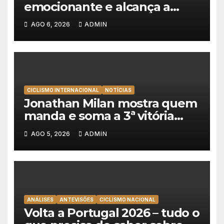
emocionante e alcança a
primeira vitória da carreira na
AGO 6, 2026
ADMIN
Volta à Polónia
CICLISMO INTERNACIONAL
NOTÍCIAS
Jonathan Milan mostra quem
manda e soma a 3ª vitória
consecutiva na Volta a
AGO 5, 2026
ADMIN
Polónia
ANÁLISES
ANTEVISÕES
CICLISMO NACIONAL
Volta a Portugal 2026 – tudo o