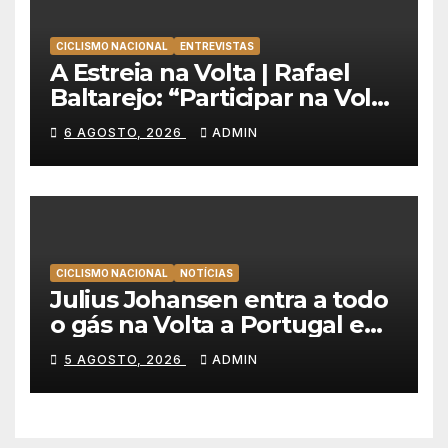
CICLISMO NACIONAL
ENTREVISTAS
A Estreia na Volta | Rafael
Baltarejo: “Participar na Volta
a Portugal é o sonho de
6 AGOSTO, 2026
ADMIN
qualquer ciclista”
CICLISMO NACIONAL
NOTÍCIAS
Julius Johansen entra a todo
o gás na Volta a Portugal e
lidera dobradinha da UAE
5 AGOSTO, 2026
ADMIN
Team Emirates em Lisboa