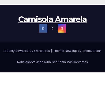
Camisola Amarela
Proudly powered by WordPress
|
Theme: Newsup by
Themeansar
.
Notícias
Antevisões
Análises
Apoia-nos
Contactos