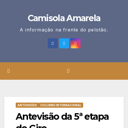
Skip
to
Camisola Amarela
content
A informação na frente do pelotão.
ANTEVISÕES
CICLISMO INTERNACIONAL
Antevisão da 5ª etapa