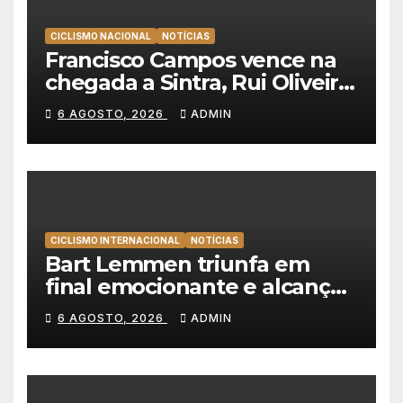
CICLISMO NACIONAL
NOTÍCIAS
Francisco Campos vence na
chegada a Sintra, Rui Oliveira
veste de amarelo na Volta a
6 AGOSTO, 2026
ADMIN
Portugal
CICLISMO INTERNACIONAL
NOTÍCIAS
Bart Lemmen triunfa em
final emocionante e alcança
a primeira vitória da carreira
6 AGOSTO, 2026
ADMIN
na Volta à Polónia