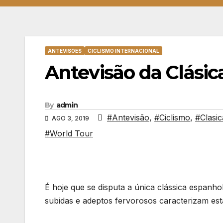
ANTEVISÕES
CICLISMO INTERNACIONAL
Antevisão da Clásic
By
admin
#Antevisão
,
#Ciclismo
,
#Clasi
AGO 3, 2019
#World Tour
É hoje que se disputa a única clássica espanh
subidas e adeptos fervorosos caracterizam es