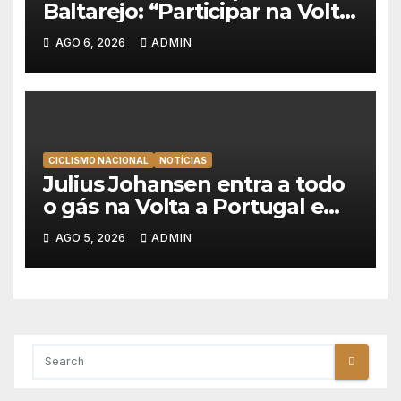
Baltarejo: “Participar na Volta
a Portugal é o sonho de
AGO 6, 2026
ADMIN
qualquer ciclista”
CICLISMO NACIONAL
NOTÍCIAS
Julius Johansen entra a todo
o gás na Volta a Portugal e
lidera dobradinha da UAE
AGO 5, 2026
ADMIN
Team Emirates em Lisboa