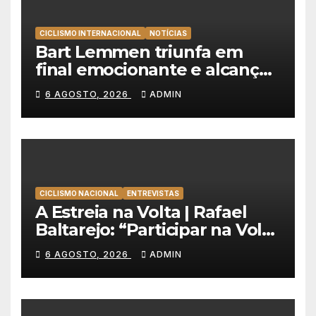
CICLISMO INTERNACIONAL
NOTÍCIAS
Bart Lemmen triunfa em
final emocionante e alcança
a primeira vitória da carreira
6 AGOSTO, 2026
ADMIN
na Volta à Polónia
CICLISMO NACIONAL
ENTREVISTAS
A Estreia na Volta | Rafael
Baltarejo: “Participar na Volta
a Portugal é o sonho de
6 AGOSTO, 2026
ADMIN
qualquer ciclista”