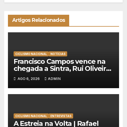
Artigos Relacionados
CICLISMO NACIONAL
NOTÍCIAS
Francisco Campos vence na
chegada a Sintra, Rui Oliveira
veste de amarelo na Volta a
AGO 6, 2026
ADMIN
Portugal
CICLISMO NACIONAL
ENTREVISTAS
A Estreia na Volta | Rafael