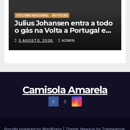
CICLISMO NACIONAL
NOTÍCIAS
Julius Johansen entra a todo
o gás na Volta a Portugal e
lidera dobradinha da UAE
5 AGOSTO, 2026
ADMIN
Team Emirates em Lisboa
Camisola Amarela
Proudly powered by WordPress
|
Theme: Newsup by
Themeansar
.