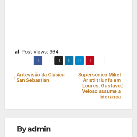
Post Views:
364
Antevisão da Clásica
Supersónico Mikel
Navegação
San Sebastian
Aristi triunfa em
Loures, Gustavo
de
Veloso assume a
liderança
artigos
By
admin