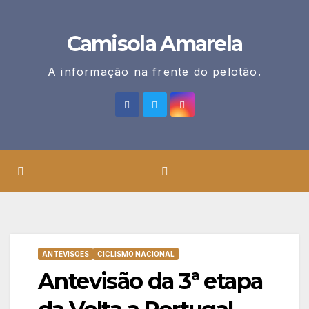
Skip
to
Camisola Amarela
content
A informação na frente do pelotão.
ANTEVISÕES
CICLISMO NACIONAL
Antevisão da 3ª etapa