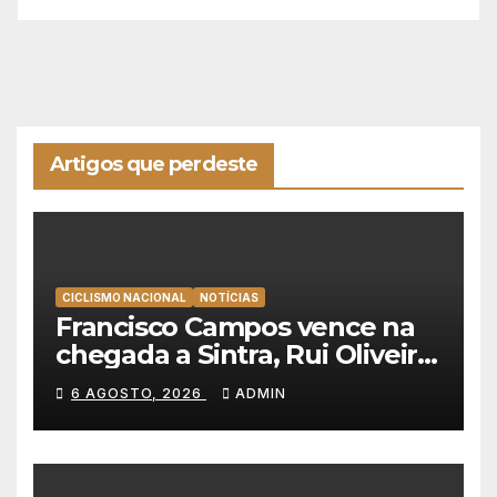
Artigos que perdeste
CICLISMO NACIONAL
NOTÍCIAS
Francisco Campos vence na
chegada a Sintra, Rui Oliveira
veste de amarelo na Volta a
6 AGOSTO, 2026
ADMIN
Portugal