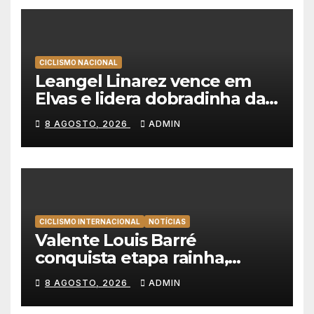
CICLISMO NACIONAL
Leangel Linarez vence em
Elvas e lidera dobradinha da
Tavfer-Ovos Matinados-
8 AGOSTO, 2026
ADMIN
Mortágua
CICLISMO INTERNACIONAL
NOTÍCIAS
Valente Louis Barré
conquista etapa rainha,
Christian Scaroni é o novo
8 AGOSTO, 2026
ADMIN
líder da Volta a Polónia