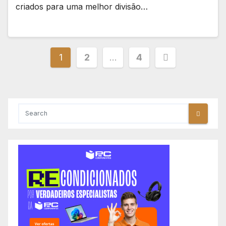
criados para uma melhor divisão…
Paginação
1
2
…
4
dos
conteúdos