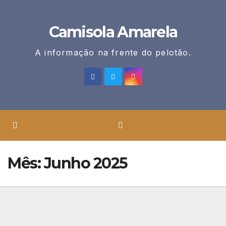
Skip
to
Camisola Amarela
content
A informação na frente do pelotão.
Mês:
Junho 2025