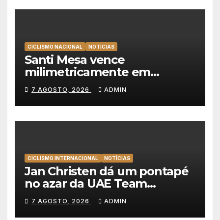
CICLISMO NACIONAL
NOTÍCIAS
Santi Mesa vence
milimetricamente em
Albufeira, Rui Oliveira
7 AGOSTO, 2026
ADMIN
mantém a amarela da Volta a
Portugal
CICLISMO INTERNACIONAL
NOTÍCIAS
Jan Christen dá um pontapé
no azar da UAE Team
Emirates e vence na Volta a
7 AGOSTO, 2026
ADMIN
Polónia