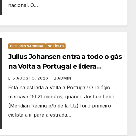
nacional. O…
CICLISMO NACIONAL
NOTÍCIAS
Julius Johansen entra a todo o gás
na Volta a Portugal e lidera
dobradinha da UAE Team Emirates
5 AGOSTO, 2026
ADMIN
em Lisboa
Está na estrada a Volta a Portugal! O relógio
marcava 15h21 minutos, quando Joshua Lebo
(Meridian Racing p/b de la Uz) foi o primeiro
ciclista a ir para a estrada…