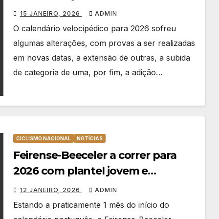
para 2026
15 JANEIRO, 2026
ADMIN
O calendário velocipédico para 2026 sofreu
algumas alterações, com provas a ser realizadas
em novas datas, a extensão de outras, a subida
de categoria de uma, por fim, a adição…
CICLISMO NACIONAL
NOTÍCIAS
Feirense-Beeceler a correr para
2026 com plantel jovem e
renovado
12 JANEIRO, 2026
ADMIN
Estando a praticamente 1 mês do início do