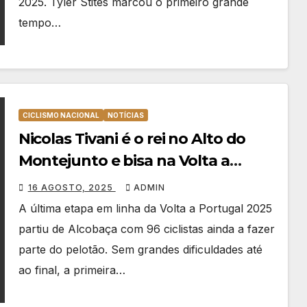
2025. Tyler Stites marcou o primeiro grande
tempo…
CICLISMO NACIONAL
NOTÍCIAS
Nicolas Tivani é o rei no Alto do
Montejunto e bisa na Volta a
Portugal 2025
16 AGOSTO, 2025
ADMIN
A última etapa em linha da Volta a Portugal 2025
partiu de Alcobaça com 96 ciclistas ainda a fazer
parte do pelotão. Sem grandes dificuldades até
ao final, a primeira…