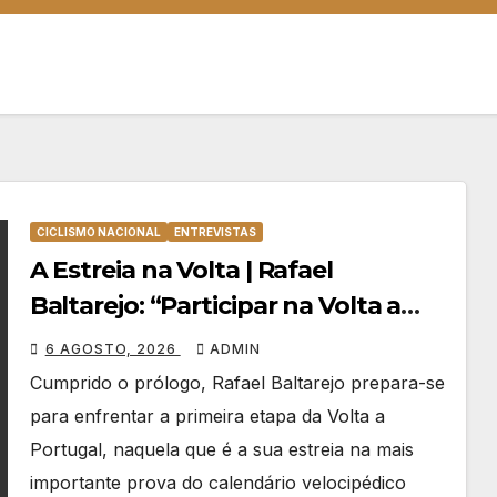
CICLISMO NACIONAL
ENTREVISTAS
A Estreia na Volta | Rafael
Baltarejo: “Participar na Volta a
Portugal é o sonho de qualquer
6 AGOSTO, 2026
ADMIN
ciclista”
Cumprido o prólogo, Rafael Baltarejo prepara-se
para enfrentar a primeira etapa da Volta a
Portugal, naquela que é a sua estreia na mais
importante prova do calendário velocipédico