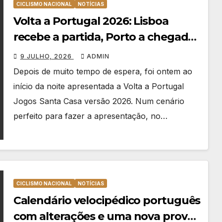
CICLISMO NACIONAL
NOTÍCIAS
Volta a Portugal 2026: Lisboa
recebe a partida, Porto a chegada
e a UAE Team Emirates marca
9 JULHO, 2026
ADMIN
presença!
Depois de muito tempo de espera, foi ontem ao
início da noite apresentada a Volta a Portugal
Jogos Santa Casa versão 2026. Num cenário
perfeito para fazer a apresentação, no…
CICLISMO NACIONAL
NOTÍCIAS
Calendário velocipédico português
com alterações e uma nova prova