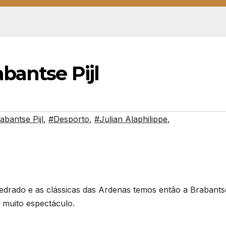
bantse Pijl
abantse Pijl
,
#Desporto
,
#Julian Alaphilippe
,
edrado e as clássicas das Ardenas temos então a Brabantse 
 muito espectáculo.