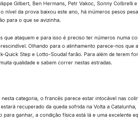
lippe Gilbert, Ben Hermans, Petr Vakoc, Sonny Colbrelli e
 o nível da prova baixou este ano, há inúmeros pesos pes
o para o que se avizinha.
pos que ataquem e para isso é preciso ter números numa co
imprescindível. Olhando para o alinhamento parece-nos que 
-Quick Step e Lotto-Soudal farão. Para além de terem for
uita qualidade e sabem correr nestas estradas.
 nesta categoria, o francês parece estar intocável nas coli
 estará recuperado da queda sofrida na Volta a Catalunha,
 para ganhar, a condição física está lá e uma excelente e