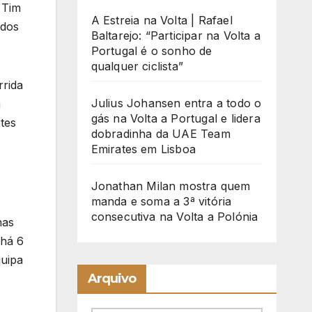
 Tim
A Estreia na Volta | Rafael
ados
Baltarejo: “Participar na Volta a
Portugal é o sonho de
qualquer ciclista”
rrida
Julius Johansen entra a todo o
a
gás na Volta a Portugal e lidera
tes
dobradinha da UAE Team
Emirates em Lisboa
Jonathan Milan mostra quem
manda e soma a 3ª vitória
consecutiva na Volta a Polónia
nas
 há 6
quipa
Arquivo