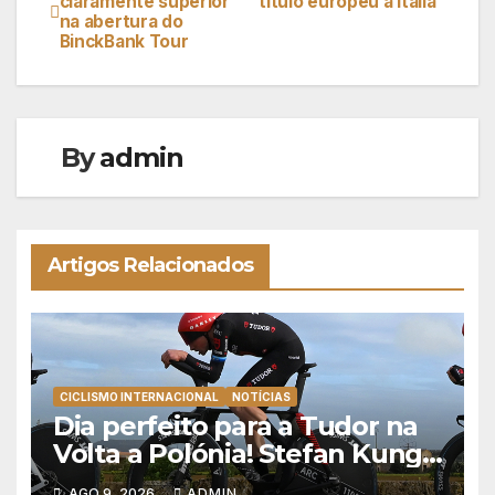
claramente superior
título europeu à Itália
na abertura do
de
BinckBank Tour
artigos
By
admin
Artigos Relacionados
CICLISMO INTERNACIONAL
NOTÍCIAS
Dia perfeito para a Tudor na
Volta a Polónia! Stefan Kung
vence contra-relógio e Marco
AGO 9, 2026
ADMIN