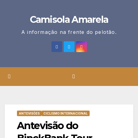
Skip
to
Camisola Amarela
content
A informação na frente do pelotão.
ANTEVISÕES
CICLISMO INTERNACIONAL
Antevisão do