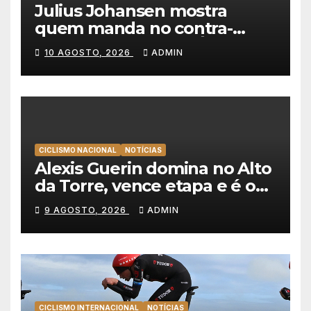
Julius Johansen mostra
quem manda no contra-
relógio e vence em Águeda,
10 AGOSTO, 2026
ADMIN
Guerin segura liderança da
Volta a Portugal
CICLISMO NACIONAL
NOTÍCIAS
Alexis Guerin domina no Alto
da Torre, vence etapa e é o
novo líder da Volta a
9 AGOSTO, 2026
ADMIN
Portugal 2026!
CICLISMO INTERNACIONAL
NOTÍCIAS