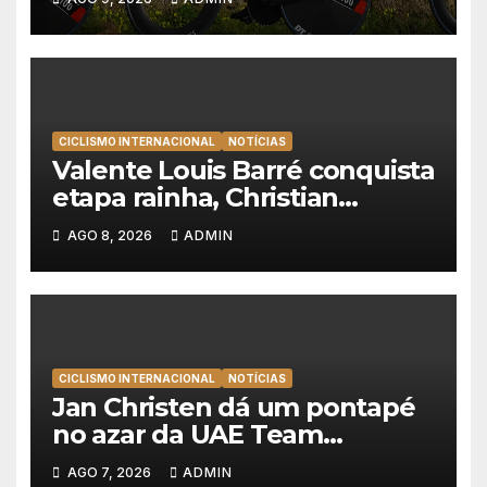
Brenner revira geral a seu
favor
CICLISMO INTERNACIONAL
NOTÍCIAS
Valente Louis Barré conquista
etapa rainha, Christian
Scaroni é o novo líder da
AGO 8, 2026
ADMIN
Volta a Polónia
CICLISMO INTERNACIONAL
NOTÍCIAS
Jan Christen dá um pontapé
no azar da UAE Team
Emirates e vence na Volta a
AGO 7, 2026
ADMIN