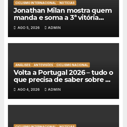
CICLISMO INTERNACIONAL
NOTÍCIAS
Jonathan Milan mostra quem
manda e soma a 3ª vitória
consecutiva na Volta a
AGO 5, 2026
ADMIN
Polónia
ANÁLISES
ANTEVISÕES
CICLISMO NACIONAL
Volta a Portugal 2026 – tudo o
que precisa de saber sobre as
equipas e o percurso
AGO 4, 2026
ADMIN
CICLISMO INTERNACIONAL
NOTÍCIAS