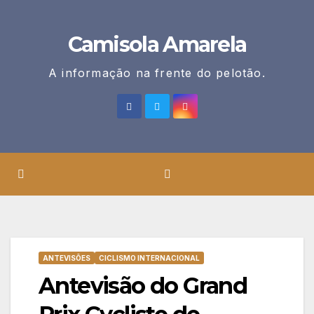
Skip
to
Camisola Amarela
content
A informação na frente do pelotão.
ANTEVISÕES
CICLISMO INTERNACIONAL
Antevisão do Grand