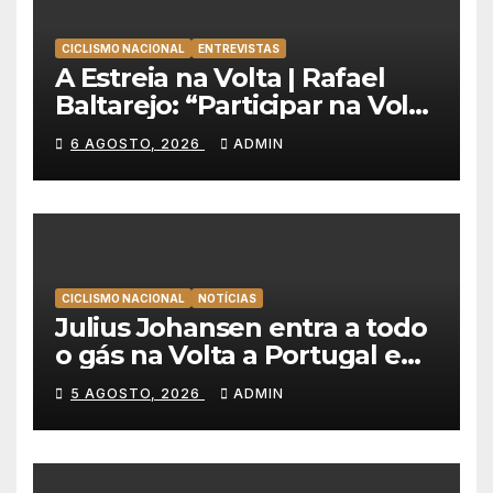
CICLISMO NACIONAL
ENTREVISTAS
A Estreia na Volta | Rafael
Baltarejo: “Participar na Volta
a Portugal é o sonho de
6 AGOSTO, 2026
ADMIN
qualquer ciclista”
CICLISMO NACIONAL
NOTÍCIAS
Julius Johansen entra a todo
o gás na Volta a Portugal e
lidera dobradinha da UAE
5 AGOSTO, 2026
ADMIN
Team Emirates em Lisboa