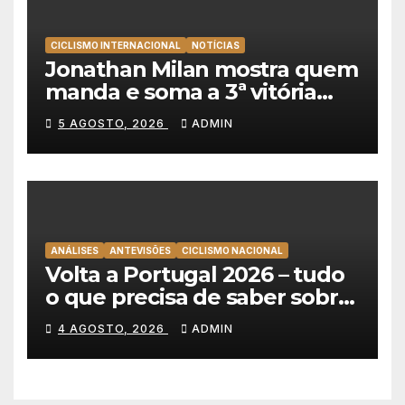
CICLISMO INTERNACIONAL
NOTÍCIAS
Jonathan Milan mostra quem
manda e soma a 3ª vitória
consecutiva na Volta a
5 AGOSTO, 2026
ADMIN
Polónia
ANÁLISES
ANTEVISÕES
CICLISMO NACIONAL
Volta a Portugal 2026 – tudo
o que precisa de saber sobre
as equipas e o percurso
4 AGOSTO, 2026
ADMIN