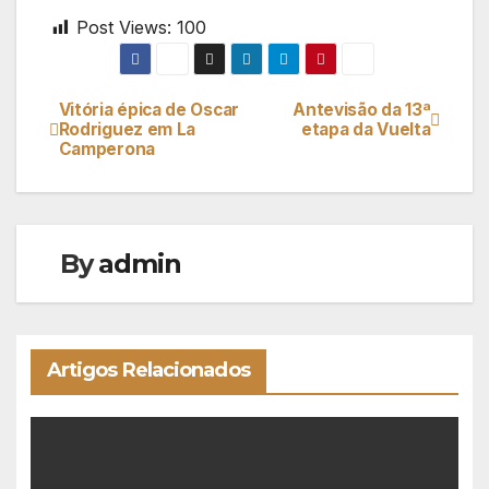
Post Views:
100
Vitória épica de Oscar
Antevisão da 13ª
Navegação
Rodriguez em La
etapa da Vuelta
Camperona
de
artigos
By
admin
Artigos Relacionados