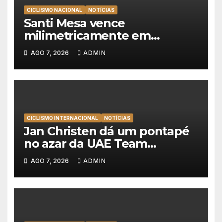
CICLISMO NACIONAL
NOTÍCIAS
Santi Mesa vence
milimetricamente em
Albufeira, Rui Oliveira
AGO 7, 2026
ADMIN
mantém a amarela da Volta a
Portugal
CICLISMO INTERNACIONAL
NOTÍCIAS
Jan Christen dá um pontapé
no azar da UAE Team
Emirates e vence na Volta a
AGO 7, 2026
ADMIN
Polónia