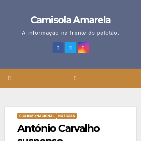
Skip
to
Camisola Amarela
content
A informação na frente do pelotão.
CICLISMO NACIONAL
NOTÍCIAS
António Carvalho