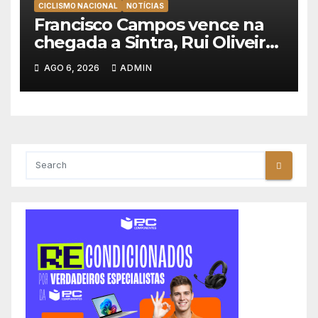
CICLISMO NACIONAL
NOTÍCIAS
Francisco Campos vence na
chegada a Sintra, Rui Oliveira
veste de amarelo na Volta a
AGO 6, 2026
ADMIN
Portugal