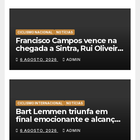
CICLISMO NACIONAL
NOTÍCIAS
Francisco Campos vence na
chegada a Sintra, Rui Oliveira
veste de amarelo na Volta a
6 AGOSTO, 2026
ADMIN
Portugal
CICLISMO INTERNACIONAL
NOTÍCIAS
Bart Lemmen triunfa em
final emocionante e alcança
a primeira vitória da carreira
6 AGOSTO, 2026
ADMIN
na Volta à Polónia