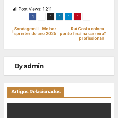
Post Views:
1.211
Sondagem II – Melhor
Rui Costa coloca
Navegação
sprinter do ano 2025
ponto final na carreira
profissional!
de
artigos
By
admin
Artigos Relacionados