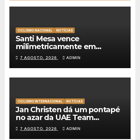
CICLISMO NACIONAL
NOTÍCIAS
Santi Mesa vence
milimetricamente em
Albufeira, Rui Oliveira
7 AGOSTO, 2026
ADMIN
mantém a amarela da Volta a
Portugal
CICLISMO INTERNACIONAL
NOTÍCIAS
Jan Christen dá um pontapé
no azar da UAE Team
Emirates e vence na Volta a
7 AGOSTO, 2026
ADMIN
Polónia