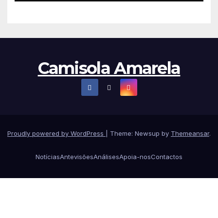
Camisola Amarela
Proudly powered by WordPress
|
Theme: Newsup by
Themeansar
.
Notícias
Antevisões
Análises
Apoia-nos
Contactos