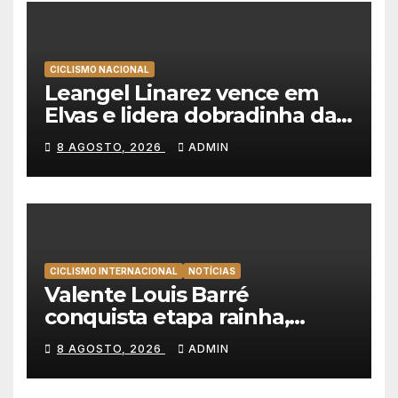
CICLISMO NACIONAL
Leangel Linarez vence em
Elvas e lidera dobradinha da
Tavfer-Ovos Matinados-
8 AGOSTO, 2026
ADMIN
Mortágua
CICLISMO INTERNACIONAL
NOTÍCIAS
Valente Louis Barré
conquista etapa rainha,
Christian Scaroni é o novo
8 AGOSTO, 2026
ADMIN
líder da Volta a Polónia