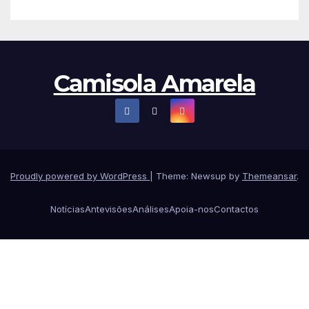
Camisola Amarela
Proudly powered by WordPress
|
Theme: Newsup by
Themeansar
.
Notícias
Antevisões
Análises
Apoia-nos
Contactos