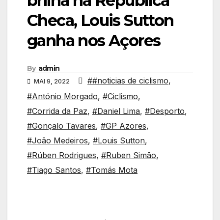
brilha na República
Checa, Louis Sutton
ganha nos Açores
By
admin
##noticias de ciclismo
,
MAI 9, 2022
#António Morgado
,
#Ciclismo
,
#Corrida da Paz
,
#Daniel Lima
,
#Desporto
,
#Gonçalo Tavares
,
#GP Azores
,
#João Medeiros
,
#Louis Sutton
,
#Rúben Rodrigues
,
#Ruben Simão
,
#Tiago Santos
,
#Tomás Mota