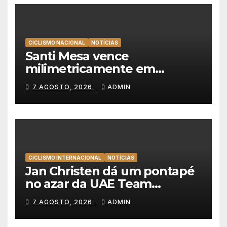
CICLISMO NACIONAL
NOTÍCIAS
Santi Mesa vence
milimetricamente em
Albufeira, Rui Oliveira
7 AGOSTO, 2026
ADMIN
mantém a amarela da Volta a
Portugal
CICLISMO INTERNACIONAL
NOTÍCIAS
Jan Christen dá um pontapé
no azar da UAE Team
Emirates e vence na Volta a
7 AGOSTO, 2026
ADMIN
Polónia