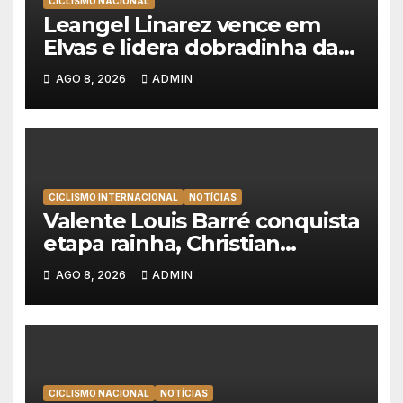
CICLISMO NACIONAL
Leangel Linarez vence em
Elvas e lidera dobradinha da
Tavfer-Ovos Matinados-
AGO 8, 2026
ADMIN
Mortágua
CICLISMO INTERNACIONAL
NOTÍCIAS
Valente Louis Barré conquista
etapa rainha, Christian
Scaroni é o novo líder da
AGO 8, 2026
ADMIN
Volta a Polónia
CICLISMO NACIONAL
NOTÍCIAS