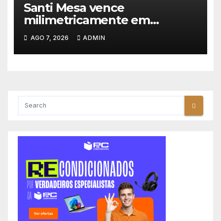
Santi Mesa vence
milimetricamente em
Albufeira, Rui Oliveira
AGO 7, 2026
ADMIN
mantém a amarela da Volta a
Portugal