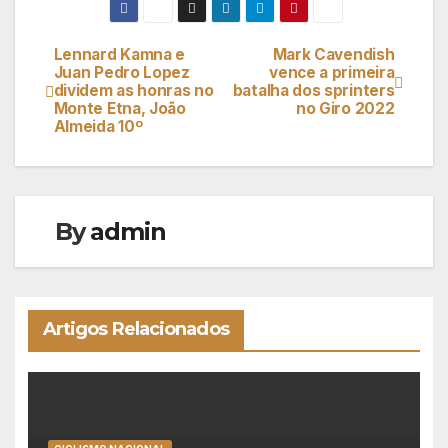
Lennard Kamna e
Mark Cavendish
Navegação
Juan Pedro Lopez
vence a primeira
dividem as honras no
batalha dos sprinters
de
Monte Etna, João
no Giro 2022
Almeida 10º
artigos
By
admin
Artigos Relacionados