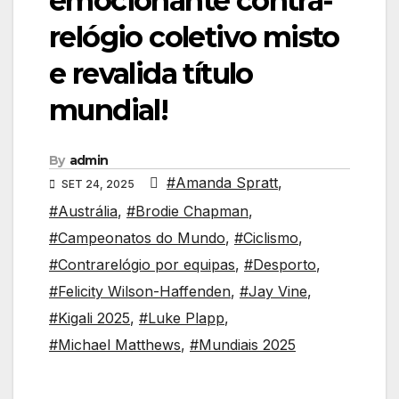
emocionante contra-
relógio coletivo misto
e revalida título
mundial!
By
admin
#Amanda Spratt
,
SET 24, 2025
#Austrália
,
#Brodie Chapman
,
#Campeonatos do Mundo
,
#Ciclismo
,
#Contrarelógio por equipas
,
#Desporto
,
#Felicity Wilson-Haffenden
,
#Jay Vine
,
#Kigali 2025
,
#Luke Plapp
,
#Michael Matthews
,
#Mundiais 2025