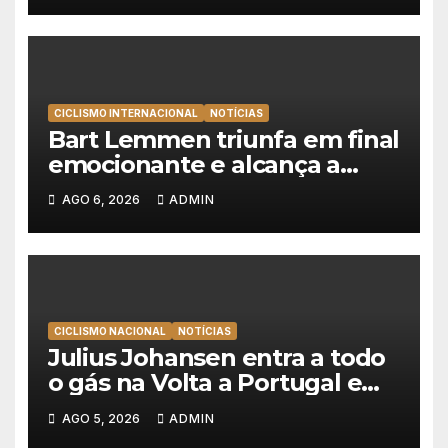
CICLISMO INTERNACIONAL
NOTÍCIAS
Bart Lemmen triunfa em final
emocionante e alcança a
primeira vitória da carreira na
AGO 6, 2026
ADMIN
Volta à Polónia
CICLISMO NACIONAL
NOTÍCIAS
Julius Johansen entra a todo
o gás na Volta a Portugal e
lidera dobradinha da UAE
AGO 5, 2026
ADMIN
Team Emirates em Lisboa