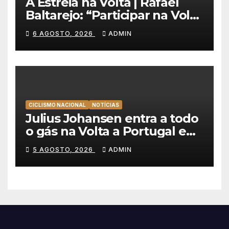
A Estreia na Volta | Rafael
Baltarejo: “Participar na Volta
a Portugal é o sonho de
6 AGOSTO, 2026
ADMIN
qualquer ciclista”
CICLISMO NACIONAL
NOTÍCIAS
Julius Johansen entra a todo
o gás na Volta a Portugal e
lidera dobradinha da UAE
5 AGOSTO, 2026
ADMIN
Team Emirates em Lisboa