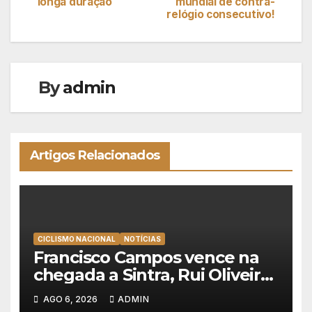
de
longa duração
mundial de contra-
relógio consecutivo!
artigos
By
admin
Artigos Relacionados
CICLISMO NACIONAL
NOTÍCIAS
Francisco Campos vence na
chegada a Sintra, Rui Oliveira
veste de amarelo na Volta a
AGO 6, 2026
ADMIN
Portugal