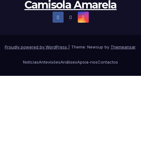
Camisola Amarela
Proudly powered by WordPress
|
Theme: Newsup by
Themeansar
.
Notícias
Antevisões
Análises
Apoia-nos
Contactos