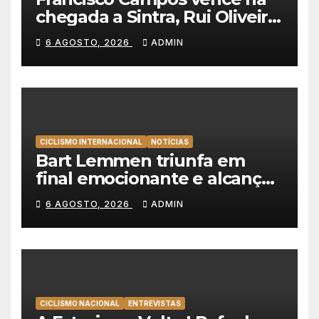
chegada a Sintra, Rui Oliveira
veste de amarelo na Volta a
6 AGOSTO, 2026
ADMIN
Portugal
CICLISMO INTERNACIONAL
NOTÍCIAS
Bart Lemmen triunfa em
final emocionante e alcança
a primeira vitória da carreira
6 AGOSTO, 2026
ADMIN
na Volta à Polónia
CICLISMO NACIONAL
ENTREVISTAS