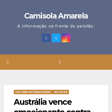
Skip
to
Camisola Amarela
content
A informação na frente do pelotão.
CICLISMO INTERNACIONAL
NOTÍCIAS
Austrália vence