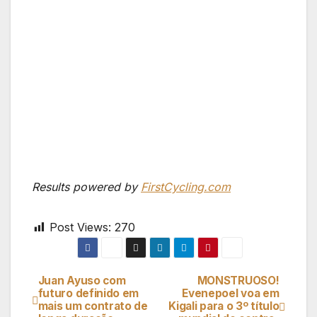
Results powered by
FirstCycling.com
Post Views:
270
Juan Ayuso com
MONSTRUOSO!
Navegação
futuro definido em
Evenepoel voa em
mais um contrato de
Kigali para o 3º título