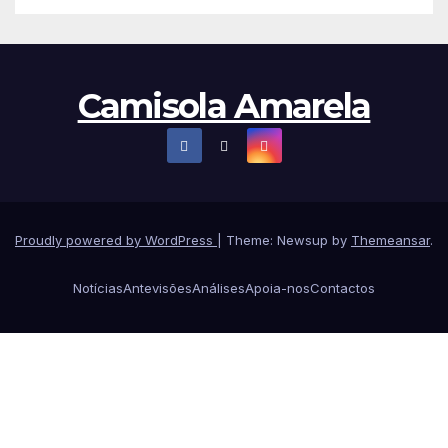
Camisola Amarela
Proudly powered by WordPress
|
Theme: Newsup by
Themeansar
.
Notícias
Antevisões
Análises
Apoia-nos
Contactos