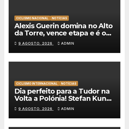
CICLISMO NACIONAL
NOTÍCIAS
Alexis Guerin domina no Alto
da Torre, vence etapa e é o
novo líder da Volta a
9 AGOSTO, 2026
ADMIN
Portugal 2026!
CICLISMO INTERNACIONAL
NOTÍCIAS
Dia perfeito para a Tudor na
Volta a Polónia! Stefan Kung
vence contra-relógio e Marco
9 AGOSTO, 2026
ADMIN
Brenner revira geral a seu
favor