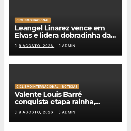
CICLISMO NACIONAL
Leangel Linarez vence em
Elvas e lidera dobradinha da
Tavfer-Ovos Matinados-
8 AGOSTO, 2026
ADMIN
Mortágua
CICLISMO INTERNACIONAL
NOTÍCIAS
Valente Louis Barré
conquista etapa rainha,
Christian Scaroni é o novo
8 AGOSTO, 2026
ADMIN
líder da Volta a Polónia