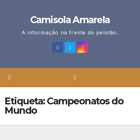
Skip
to
Camisola Amarela
content
A informação na frente do pelotão.
Etiqueta:
Campeonatos do
Mundo