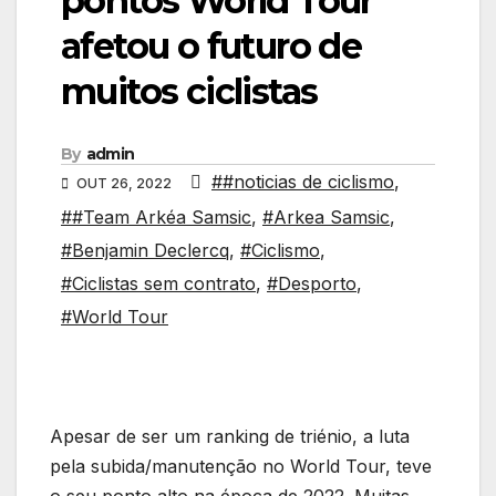
pontos World Tour
afetou o futuro de
muitos ciclistas
By
admin
##noticias de ciclismo
,
OUT 26, 2022
##Team Arkéa Samsic
,
#Arkea Samsic
,
#Benjamin Declercq
,
#Ciclismo
,
#Ciclistas sem contrato
,
#Desporto
,
#World Tour
Apesar de ser um ranking de triénio, a luta
pela subida/manutenção no World Tour, teve