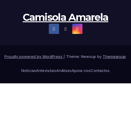
Camisola Amarela
Proudly powered by WordPress
|
Theme: Newsup by
Themeansar
.
Notícias
Antevisões
Análises
Apoia-nos
Contactos