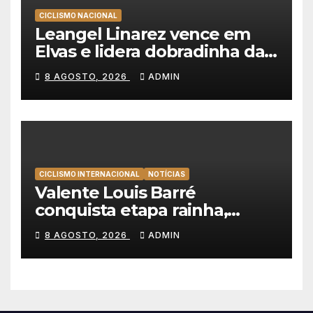
CICLISMO NACIONAL
Leangel Linarez vence em
Elvas e lidera dobradinha da
Tavfer-Ovos Matinados-
8 AGOSTO, 2026
ADMIN
Mortágua
CICLISMO INTERNACIONAL
NOTÍCIAS
Valente Louis Barré
conquista etapa rainha,
Christian Scaroni é o novo
8 AGOSTO, 2026
ADMIN
líder da Volta a Polónia