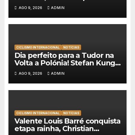
novo líder da Volta a Portugal
AGO 9, 2026
ADMIN
2026!
CICLISMO INTERNACIONAL
NOTÍCIAS
Dia perfeito para a Tudor na
Volta a Polónia! Stefan Kung
vence contra-relógio e Marco
AGO 9, 2026
ADMIN
Brenner revira geral a seu
favor
CICLISMO INTERNACIONAL
NOTÍCIAS
Valente Louis Barré conquista
etapa rainha, Christian