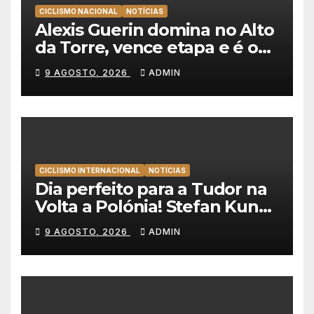
CICLISMO NACIONAL
NOTÍCIAS
Alexis Guerin domina no Alto
da Torre, vence etapa e é o
novo líder da Volta a
9 AGOSTO, 2026
ADMIN
Portugal 2026!
CICLISMO INTERNACIONAL
NOTÍCIAS
Dia perfeito para a Tudor na
Volta a Polónia! Stefan Kung
vence contra-relógio e Marco
9 AGOSTO, 2026
ADMIN
Brenner revira geral a seu
favor