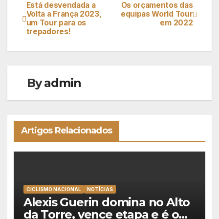
Está desvendada a
Os orçamentos das
Navegação
Volta a França 2023,
equipas World Tour
um Tour para os
em 2022
de
trepadores!
artigos
By
admin
Artigos Relacionados
CICLISMO NACIONAL
NOTÍCIAS
Alexis Guerin domina no Alto
da Torre, vence etapa e é o