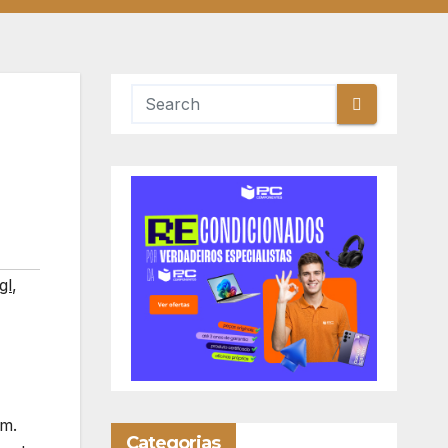
gl
,
em.
Categorias