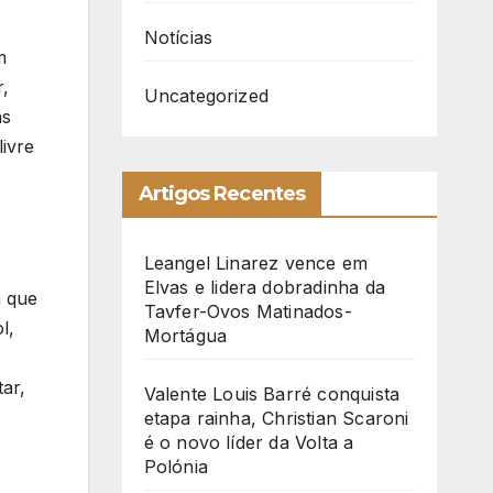
Notícias
m
,
Uncategorized
ns
ivre
Artigos Recentes
Leangel Linarez vence em
Elvas e lidera dobradinha da
a que
Tavfer-Ovos Matinados-
l,
Mortágua
ar,
Valente Louis Barré conquista
etapa rainha, Christian Scaroni
é o novo líder da Volta a
Polónia