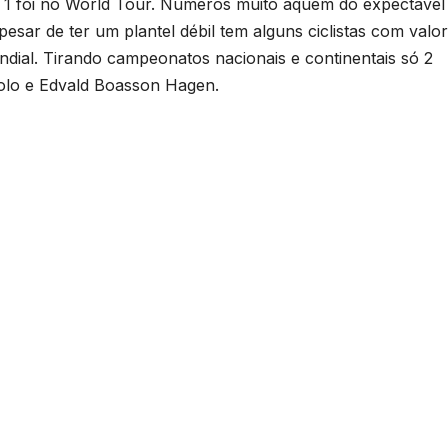
 1 foi no World Tour. Números muito aquém do expectável
esar de ter um plantel débil tem alguns ciclistas com valor
undial. Tirando campeonatos nacionais e continentais só 2
olo e Edvald Boasson Hagen.