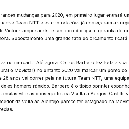
 grandes mudanças para 2020, em primeiro lugar entrará u
amar-se Team NTT e as contratações já começaram a surgir
 de Victor Campenaerts, é um corredor que é garantia de u
 hora. Supostamente uma grande fatia do orçamento ficará l
tiva no mercado. Até agora, Carlos Barbero fez toda a sua
Rural e Movistar) no entanto 2020 vai marcar um ponto de
de 28 anos vai correr pela na futura Team NTT, uma equip
ns deles homens rápidos. Barbero é o típico sprinter espanho
muitas vitórias conseguidas na Vuelta a Burgos, Castilla y
ncedor da Volta ao Alentejo parece ter estagnado na Movist
ecisa.