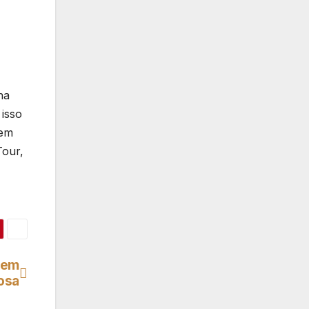
na
isso
 em
our,
a em
osa