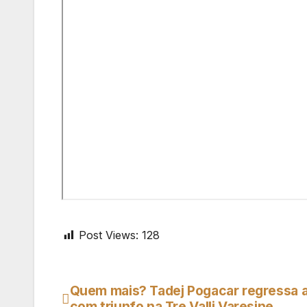
Post Views:
128
Quem mais? Tadej Pogacar regressa a 
Navegação
com triunfo na Tre Valli Varesine