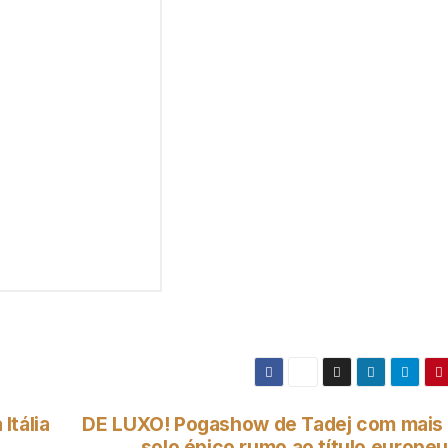
Itália
DE LUXO! Pogashow de Tadej com mais
solo épico rumo ao título europeu