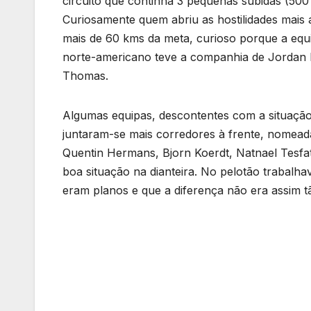
circuito que continha 3 pequenas subidas (50
Curiosamente quem abriu as hostilidades mais 
mais de 60 kms da meta, curioso porque a equ
norte-americano teve a companhia de Jordan L
Thomas.
Algumas equipas, descontentes com a situação 
juntaram-se mais corredores à frente, nomead
Quentin Hermans, Bjorn Koerdt, Natnael Tesf
boa situação na dianteira. No pelotão trabal
eram planos e que a diferença não era assim t