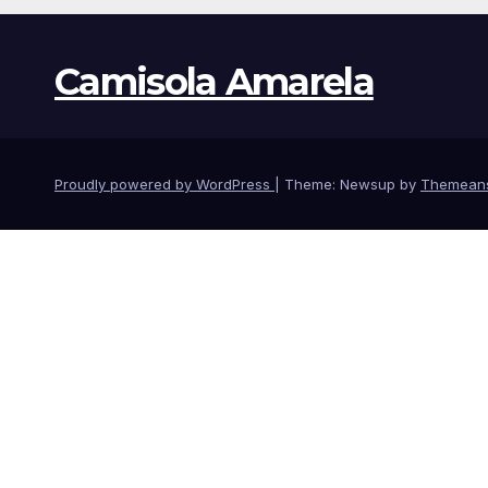
Camisola Amarela
Proudly powered by WordPress
|
Theme: Newsup by
Themean