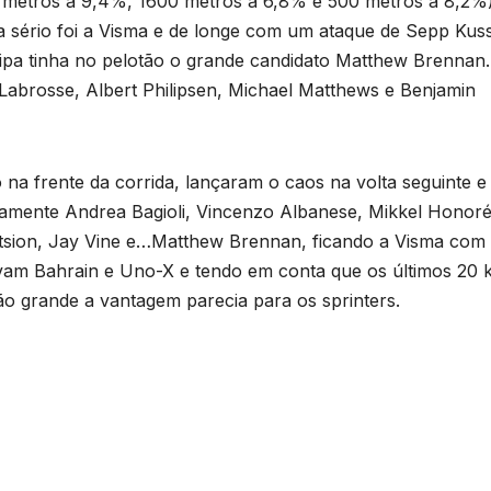
0 metros a 9,4%, 1600 metros a 6,8% e 500 metros a 8,2%)
a sério foi a Visma e de longe com um ataque de Sepp Kuss
ipa tinha no pelotão o grande candidato Matthew Brennan.
abrosse, Albert Philipsen, Michael Matthews e Benjamin
na frente da corrida, lançaram o caos na volta seguinte e
amente Andrea Bagioli, Vincenzo Albanese, Mikkel Honoré
atsion, Jay Vine e…Matthew Brennan, ficando a Visma co
havam Bahrain e Uno-X e tendo em conta que os últimos 20
ão grande a vantagem parecia para os sprinters.