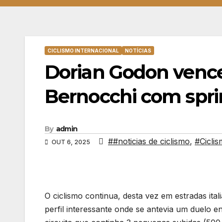
CICLISMO INTERNACIONAL
NOTÍCIAS
Dorian Godon venc
Bernocchi com spri
By
admin
##noticias de ciclismo
,
#Cicli
OUT 6, 2025
O ciclismo continua, desta vez em estradas i
perfil interessante onde se antevia um duelo e