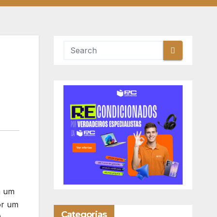
m um
or um
Categorias