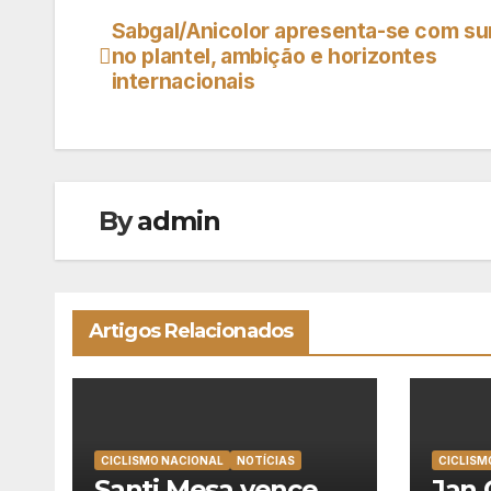
Sabgal/Anicolor apresenta-se com su
Navegação
no plantel, ambição e horizontes
de
internacionais
artigos
By
admin
Artigos Relacionados
CICLISMO NACIONAL
NOTÍCIAS
CICLISM
Santi Mesa vence
Jan 