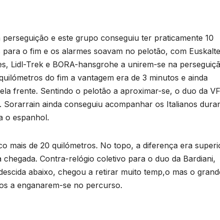
a perseguição e este grupo conseguiu ter praticamente 10
 para o fim e os alarmes soavam no pelotão, com Euskalte
es, Lidl-Trek e BORA-hansgrohe a unirem-se na perseguiçã
0 quilómetros do fim a vantagem era de 3 minutos e ainda
ela frente. Sentindo o pelotão a aproximar-se, o duo da V
r. Sorarrain ainda conseguiu acompanhar os Italianos dura
a o espanhol.
co mais de 20 quilómetros. No topo, a diferença era superi
 à chegada. Contra-relógio coletivo para o duo da Bardiani,
descida abaixo, chegou a retirar muito temp,o mas o grand
ianos a enganarem-se no percurso.