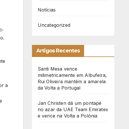
Notícias
Uncategorized
l-
o.
Artigos Recentes
F
nte
Santi Mesa vence
milimetricamente em Albufeira,
Rui Oliveira mantém a amarela
or a
da Volta a Portugal
e
Jan Christen dá um pontapé
no azar da UAE Team Emirates
e vence na Volta a Polónia