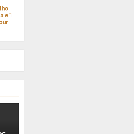
lho
a e
our
os