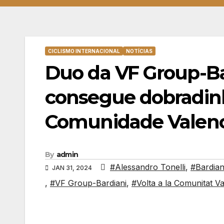
CICLISMO INTERNACIONAL
NOTÍCIAS
Duo da VF Group-Ba
consegue dobradinh
Comunidade Valen
By
admin
#Alessandro Tonelli
,
#Bardia
JAN 31, 2024
,
#VF Group-Bardiani
,
#Volta a la Comunitat V