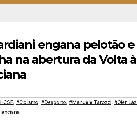
rdiani engana pelotão e
a na abertura da Volta à
ciana
ni-CSF
,
#Ciclismo
,
#Desporto
,
#Manuele Tarozzi
,
#Oier La
alenciana