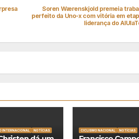
rpresa
Soren Wærenskjold premeia traba
perfeito da Uno-x com vitória em etap
liderança do AlUlaT
O INTERNACIONAL
NOTÍCIAS
CICLISMO NACIONAL
NOTÍCIAS
Christen dá um
Francisco Camp