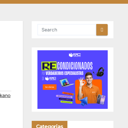
zkano
Categorias