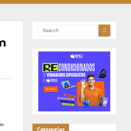
om
is
Categorias