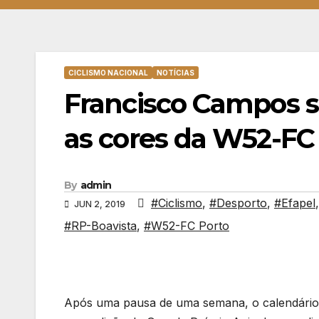
CICLISMO NACIONAL
NOTÍCIAS
Francisco Campos s
as cores da W52-FC
By
admin
#Ciclismo
,
#Desporto
,
#Efapel
JUN 2, 2019
#RP-Boavista
,
#W52-FC Porto
Após uma pausa de uma semana, o calendário na