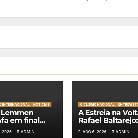
O INTERNACIONAL
NOTÍCIAS
CICLISMO NACIONAL
ENTREVIST
t Lemmen
A Estreia na Volt
nfa em final
Rafael Baltarejo:
cionante e
“Participar na Vo
, 2026
ADMIN
AGO 6, 2026
ADMIN
nça a primeira
a Portugal é o