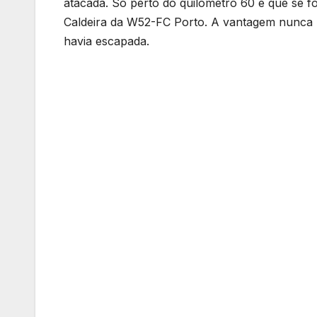
atacada. Só perto do quilómetro 60 é que se f
Caldeira da W52-FC Porto. A vantagem nunca ul
havia escapada.