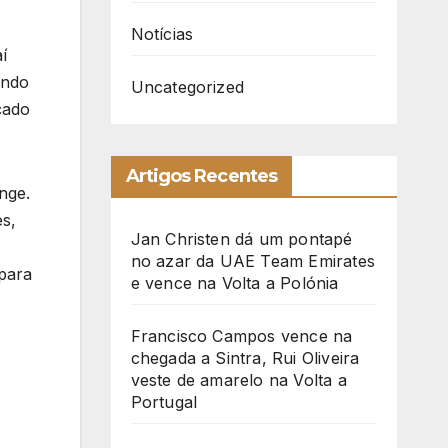
Notícias
í
ando
Uncategorized
çado
Artigos Recentes
nge.
es,
Jan Christen dá um pontapé
no azar da UAE Team Emirates
 para
e vence na Volta a Polónia
Francisco Campos vence na
chegada a Sintra, Rui Oliveira
veste de amarelo na Volta a
Portugal