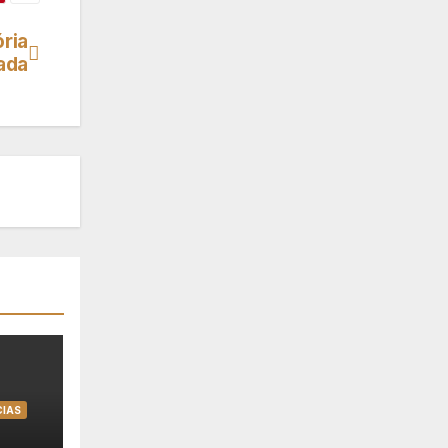
ria
ada
CIAS