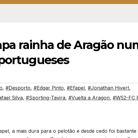
tapa rainha de Aragão n
 portugueses
o
,
#Desporto
,
#Edgar Pinto
,
#Efapel
,
#Jonathan Hivert
,
fael Silva
,
#Sporting-Tavira
,
#Vuelta a Aragon
,
#W52-FC 
pel, a mais dura para o pelotão e desde cedo foi bastante