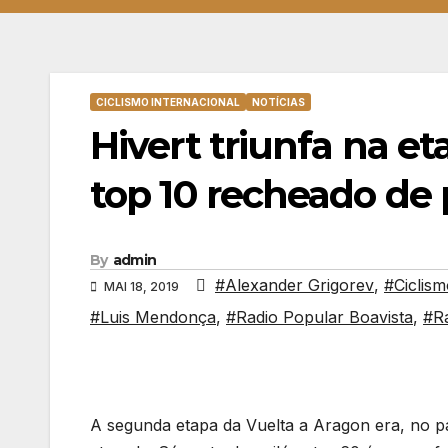
CICLISMO INTERNACIONAL
NOTÍCIAS
Hivert triunfa na e
top 10 recheado de
By
admin
#Alexander Grigorev
,
#Ciclism
MAI 18, 2019
#Luis Mendonça
,
#Radio Popular Boavista
,
#Ra
A segunda etapa da Vuelta a Aragon era, no pa