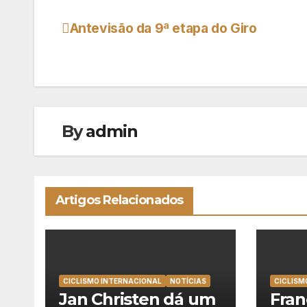
Antevisão da 9ª etapa do Giro
Navegação
de
artigos
By
admin
Artigos Relacionados
CICLISMO INTERNACIONAL
NOTÍCIAS
CICLISM
Jan Christen dá um
Fran