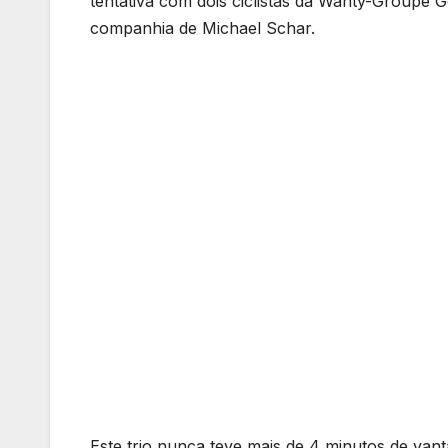
tentativa com dois ciclistas da Wanty-Groupe 
companhia de Michael Schar.
Este trio nunca teve mais de 4 minutos de va