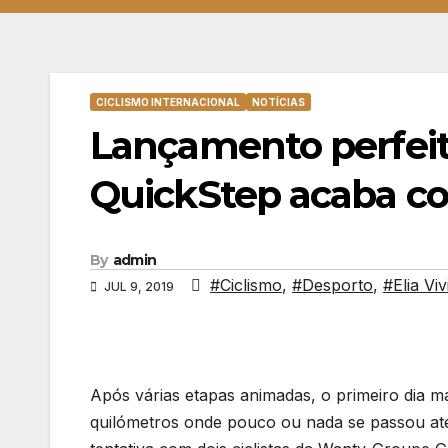
CICLISMO INTERNACIONAL
NOTÍCIAS
Lançamento perfei
QuickStep acaba com
By
admin
#Ciclismo
,
#Desporto
,
#Elia Viv
JUL 9, 2019
Após várias etapas animadas, o primeiro dia 
quilómetros onde pouco ou nada se passou até