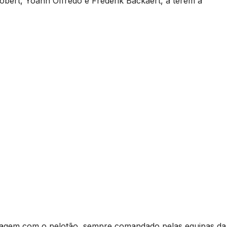
Gobert, Yoann Offredo e Frederik Backaert, a terem a
ntagem com o pelotão, sempre comandado pelas equipas da