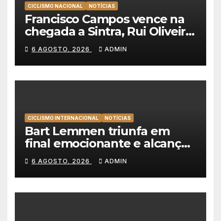
CICLISMO NACIONAL
NOTÍCIAS
Francisco Campos vence na
chegada a Sintra, Rui Oliveira
veste de amarelo na Volta a
6 AGOSTO, 2026
ADMIN
Portugal
CICLISMO INTERNACIONAL
NOTÍCIAS
Bart Lemmen triunfa em
final emocionante e alcança
a primeira vitória da carreira
6 AGOSTO, 2026
ADMIN
na Volta à Polónia