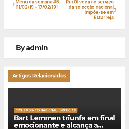
Menu da semana #5
Rui Oliveira ao serviço
Navegação
[11/02/19 – 17/02/19]
da selecção nacional
impõe-se em
de
Estarreja
artigos
By
admin
Artigos Relacionados
CICLISMO INTERNACIONAL
NOTÍCIAS
Bart Lemmen triunfa em final
emocionante e alcança a