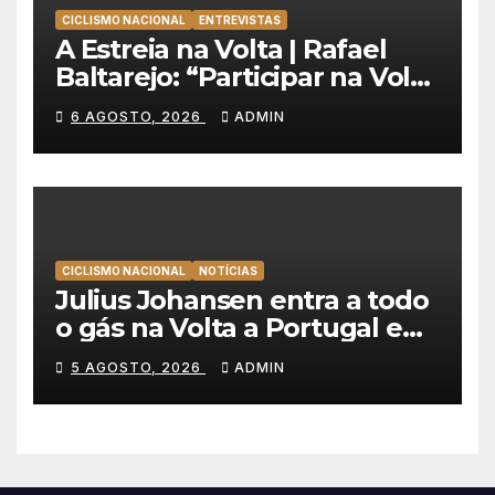
CICLISMO NACIONAL
ENTREVISTAS
A Estreia na Volta | Rafael
Baltarejo: “Participar na Volta
a Portugal é o sonho de
6 AGOSTO, 2026
ADMIN
qualquer ciclista”
CICLISMO NACIONAL
NOTÍCIAS
Julius Johansen entra a todo
o gás na Volta a Portugal e
lidera dobradinha da UAE
5 AGOSTO, 2026
ADMIN
Team Emirates em Lisboa