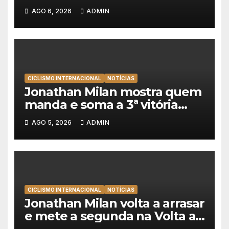
primeira vitória da carreira na
AGO 6, 2026
ADMIN
Volta à Polónia
CICLISMO INTERNACIONAL
NOTÍCIAS
Jonathan Milan mostra quem
manda e soma a 3ª vitória
consecutiva na Volta a
AGO 5, 2026
ADMIN
Polónia
CICLISMO INTERNACIONAL
NOTÍCIAS
Jonathan Milan volta a arrasar
e mete a segunda na Volta a
Polónia 2026