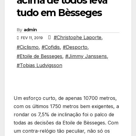
acima de todos leva
tudo em Bèsseges
By
admin
#Christophe Laporte
,
FEV 11, 2019
#Ciclismo
,
#Cofidis
,
#Desporto
,
#Etoile de Besseges
,
#Jimmy Janssens
,
#Tobias Ludvigsson
Um esforço curto, de apenas 10700 metros,
com os últimos 1750 metros bem exigentes, a
rondar os 7,5% de inclinação foi o palco de
todas as decisões da Etoile de Bèsseges. Com
um contra-relógio tão peculiar, não só os