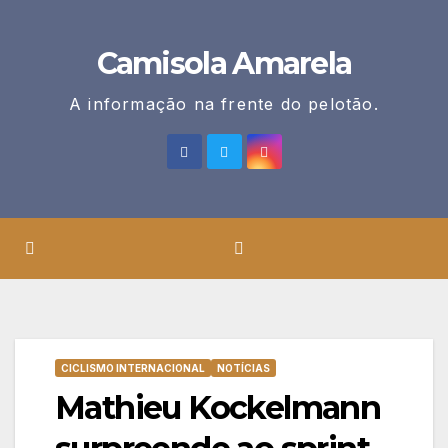
Skip
to
Camisola Amarela
content
A informação na frente do pelotão.
CICLISMO INTERNACIONAL
NOTÍCIAS
Mathieu Kockelmann