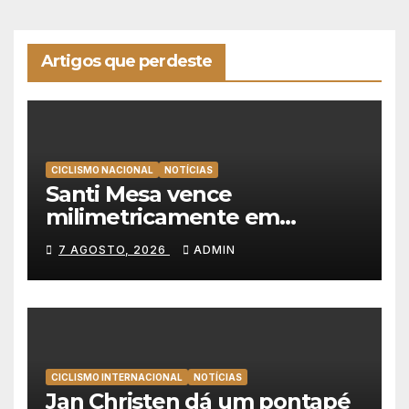
Artigos que perdeste
CICLISMO NACIONAL
NOTÍCIAS
Santi Mesa vence
milimetricamente em
Albufeira, Rui Oliveira
7 AGOSTO, 2026
ADMIN
mantém a amarela da Volta a
Portugal
CICLISMO INTERNACIONAL
NOTÍCIAS
Jan Christen dá um pontapé