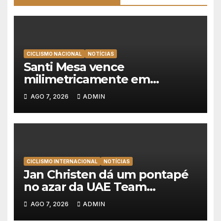
CICLISMO NACIONAL
NOTÍCIAS
Santi Mesa vence
milimetricamente em
Albufeira, Rui Oliveira
AGO 7, 2026
ADMIN
mantém a amarela da Volta a
Portugal
CICLISMO INTERNACIONAL
NOTÍCIAS
Jan Christen dá um pontapé
no azar da UAE Team
Emirates e vence na Volta a
AGO 7, 2026
ADMIN
Polónia