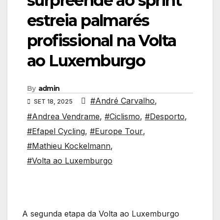
surpreende ao sprint
estreia palmarés
profissional na Volta
ao Luxemburgo
By
admin
#André Carvalho
,
SET 18, 2025
#Andrea Vendrame
,
#Ciclismo
,
#Desporto
,
#Efapel Cycling
,
#Europe Tour
,
#Mathieu Kockelmann
,
#Volta ao Luxemburgo
A segunda etapa da Volta ao Luxemburgo