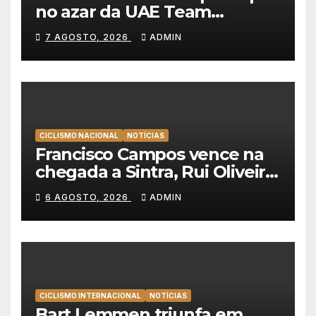
no azar da UAE Team
Emirates e vence na Volta a
7 AGOSTO, 2026
ADMIN
Polónia
CICLISMO NACIONAL
NOTÍCIAS
Francisco Campos vence na
chegada a Sintra, Rui Oliveira
veste de amarelo na Volta a
6 AGOSTO, 2026
ADMIN
Portugal
CICLISMO INTERNACIONAL
NOTÍCIAS
Bart Lemmen triunfa em