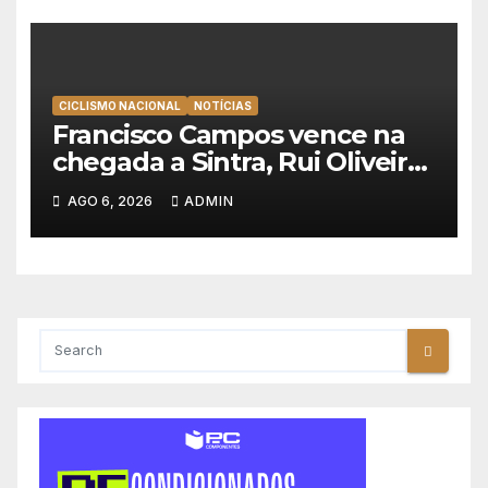
CICLISMO NACIONAL
NOTÍCIAS
Francisco Campos vence na
chegada a Sintra, Rui Oliveira
veste de amarelo na Volta a
AGO 6, 2026
ADMIN
Portugal