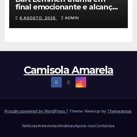
final emocionante e alcança
a primeira vitória da carreira
6 AGOSTO, 2026
ADMIN
na Volta à Polónia
Camisola Amarela
Proudly powered by WordPress
|
Theme: Newsup by
Themeansar
.
Notícias
Antevisões
Análises
Apoia-nos
Contactos