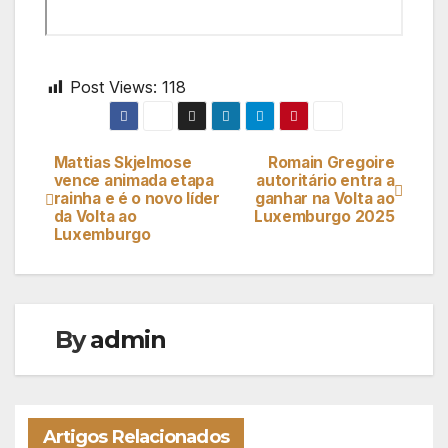
Post Views:
118
Mattias Skjelmose
Romain Gregoire
Navegação
vence animada etapa
autoritário entra a
rainha e é o novo líder
ganhar na Volta ao
de
da Volta ao
Luxemburgo 2025
Luxemburgo
artigos
By
admin
Artigos Relacionados