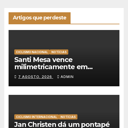
Artigos que perdeste
CICLISMO NACIONAL
NOTÍCIAS
Santi Mesa vence
milimetricamente em
Albufeira, Rui Oliveira
7 AGOSTO, 2026
ADMIN
mantém a amarela da Volta a
Portugal
CICLISMO INTERNACIONAL
NOTÍCIAS
Jan Christen dá um pontapé