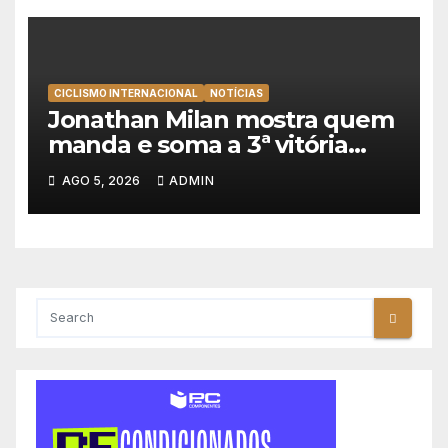
CICLISMO INTERNACIONAL
NOTÍCIAS
Jonathan Milan mostra quem
manda e soma a 3ª vitória
consecutiva na Volta a
AGO 5, 2026
ADMIN
Polónia