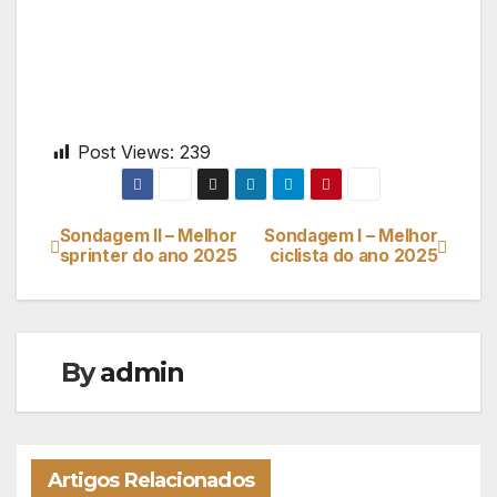
Post Views:
239
Sondagem II – Melhor
Sondagem I – Melhor
Navegação
sprinter do ano 2025
ciclista do ano 2025
de
artigos
By
admin
Artigos Relacionados