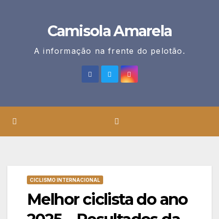
Skip
to
Camisola Amarela
content
A informação na frente do pelotão.
CICLISMO INTERNACIONAL
Melhor ciclista do ano