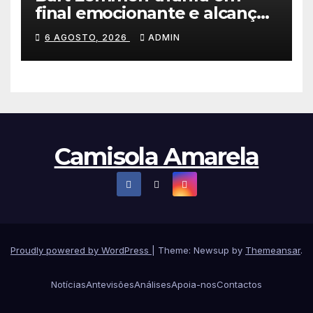
final emocionante e alcança
a primeira vitória da carreira
6 AGOSTO, 2026
ADMIN
na Volta à Polónia
Camisola Amarela
Proudly powered by WordPress
|
Theme: Newsup by
Themeansar
.
Notícias
Antevisões
Análises
Apoia-nos
Contactos