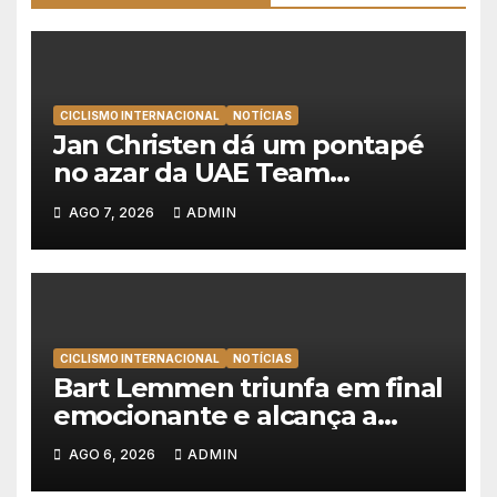
CICLISMO INTERNACIONAL
NOTÍCIAS
Jan Christen dá um pontapé
no azar da UAE Team
Emirates e vence na Volta a
AGO 7, 2026
ADMIN
Polónia
CICLISMO INTERNACIONAL
NOTÍCIAS
Bart Lemmen triunfa em final
emocionante e alcança a
primeira vitória da carreira na
AGO 6, 2026
ADMIN
Volta à Polónia