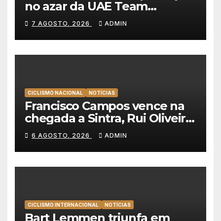
no azar da UAE Team
Emirates e vence na Volta a
7 AGOSTO, 2026
ADMIN
Polónia
CICLISMO NACIONAL
NOTÍCIAS
Francisco Campos vence na
chegada a Sintra, Rui Oliveira
veste de amarelo na Volta a
6 AGOSTO, 2026
ADMIN
Portugal
CICLISMO INTERNACIONAL
NOTÍCIAS
Bart Lemmen triunfa em