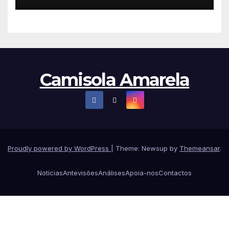
Camisola Amarela
Proudly powered by WordPress
|
Theme: Newsup by
Themeansar
.
Notícias
Antevisões
Análises
Apoia-nos
Contactos