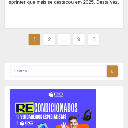
sprinter que mais se destacou em 2025. Desta vez,
…
Paginação
1
2
…
9
dos
conteúdos