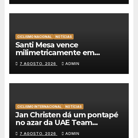
CICLISMO NACIONAL
NOTÍCIAS
Santi Mesa vence
milimetricamente em
Albufeira, Rui Oliveira
7 AGOSTO, 2026
ADMIN
mantém a amarela da Volta a
Portugal
CICLISMO INTERNACIONAL
NOTÍCIAS
Jan Christen dá um pontapé
no azar da UAE Team
Emirates e vence na Volta a
7 AGOSTO, 2026
ADMIN
Polónia