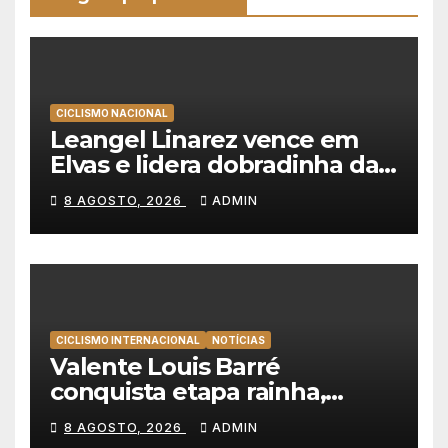
CICLISMO NACIONAL
Leangel Linarez vence em
Elvas e lidera dobradinha da
Tavfer-Ovos Matinados-
8 AGOSTO, 2026
ADMIN
Mortágua
CICLISMO INTERNACIONAL
NOTÍCIAS
Valente Louis Barré
conquista etapa rainha,
Christian Scaroni é o novo
8 AGOSTO, 2026
ADMIN
líder da Volta a Polónia