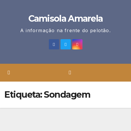
Skip
to
Camisola Amarela
content
A informação na frente do pelotão.
Etiqueta:
Sondagem