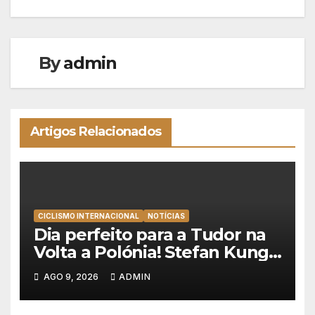
artigos
By
admin
Artigos Relacionados
CICLISMO INTERNACIONAL
NOTÍCIAS
Dia perfeito para a Tudor na
Volta a Polónia! Stefan Kung
vence contra-relógio e Marco
AGO 9, 2026
ADMIN
Brenner revira geral a seu
favor