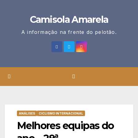
Skip
to
Camisola Amarela
content
A informação na frente do pelotão.
ANÁLISES
CICLISMO INTERNACIONAL
Melhores equipas do