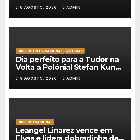
novo líder da Volta a
9 AGOSTO, 2026
ADMIN
Portugal 2026!
CICLISMO INTERNACIONAL
NOTÍCIAS
Dia perfeito para a Tudor na
Volta a Polónia! Stefan Kung
vence contra-relógio e Marco
9 AGOSTO, 2026
ADMIN
Brenner revira geral a seu
favor
CICLISMO NACIONAL
Leangel Linarez vence em
Elvas e lidera dobradinha da