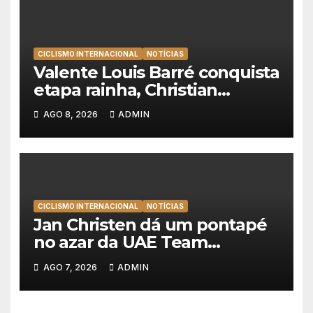
CICLISMO INTERNACIONAL
NOTÍCIAS
Valente Louis Barré conquista
etapa rainha, Christian
Scaroni é o novo líder da
AGO 8, 2026
ADMIN
Volta a Polónia
CICLISMO INTERNACIONAL
NOTÍCIAS
Jan Christen dá um pontapé
no azar da UAE Team
Emirates e vence na Volta a
AGO 7, 2026
ADMIN
Polónia