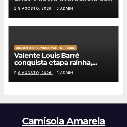
Tavfer-Ovos Matinados-
8 AGOSTO, 2026
ADMIN
Mortágua
CICLISMO INTERNACIONAL
NOTÍCIAS
Valente Louis Barré
conquista etapa rainha,
Christian Scaroni é o novo
8 AGOSTO, 2026
ADMIN
líder da Volta a Polónia
Camisola Amarela