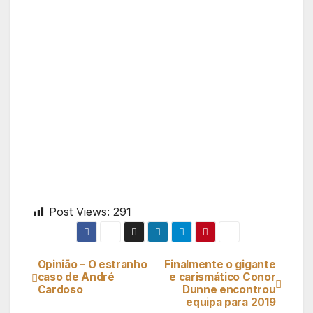
Post Views:
291
Opinião – O estranho
Finalmente o gigante
Navegação
caso de André
e carismático Conor
Cardoso
Dunne encontrou
de
equipa para 2019