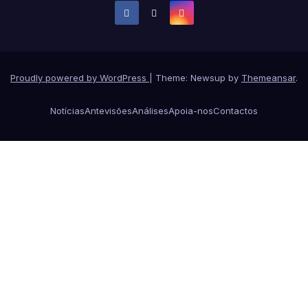
Proudly powered by WordPress
|
Theme: Newsup by
Themeansar
.
Notícias
Antevisões
Análises
Apoia-nos
Contactos