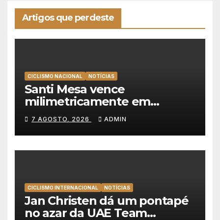
Artigos que perdeste
CICLISMO NACIONAL
NOTÍCIAS
Santi Mesa vence
milimetricamente em
Albufeira, Rui Oliveira
7 AGOSTO, 2026
ADMIN
mantém a amarela da Volta a
Portugal
CICLISMO INTERNACIONAL
NOTÍCIAS
Jan Christen dá um pontapé
no azar da UAE Team