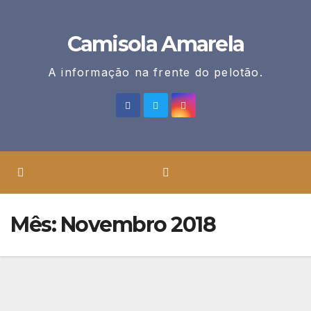
Skip
to
Camisola Amarela
content
A informação na frente do pelotão.
Mês:
Novembro 2018