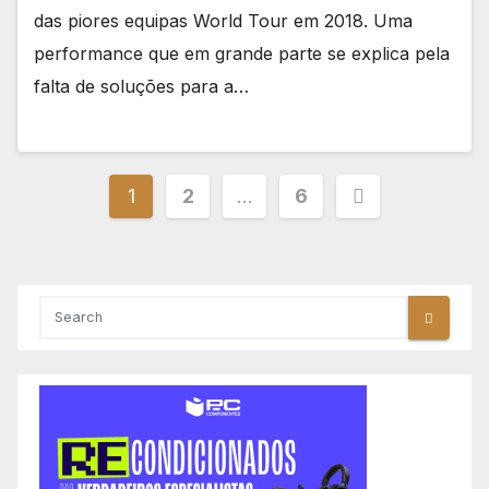
das piores equipas World Tour em 2018. Uma
performance que em grande parte se explica pela
falta de soluções para a…
Paginação
1
2
…
6
dos
conteúdos