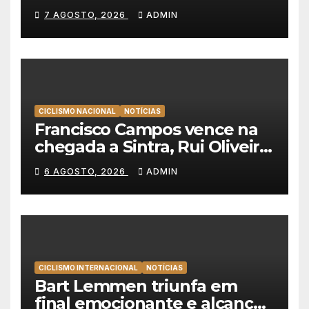
Emirates e vence na Volta a
7 AGOSTO, 2026
ADMIN
Polónia
CICLISMO NACIONAL
NOTÍCIAS
Francisco Campos vence na
chegada a Sintra, Rui Oliveira
veste de amarelo na Volta a
6 AGOSTO, 2026
ADMIN
Portugal
CICLISMO INTERNACIONAL
NOTÍCIAS
Bart Lemmen triunfa em
final emocionante e alcança