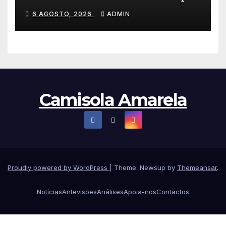
a primeira vitória da carreira
6 AGOSTO, 2026
ADMIN
na Volta à Polónia
Camisola Amarela
Proudly powered by WordPress
|
Theme: Newsup by
Themeansar
.
Notícias
Antevisões
Análises
Apoia-nos
Contactos