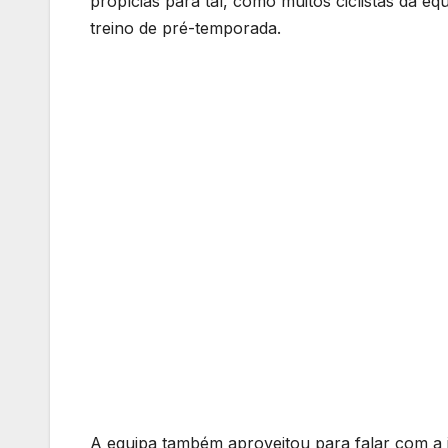
propícias para tal, como muitos ciclistas da eq
treino de pré-temporada.
A equipa também aproveitou para falar com a 