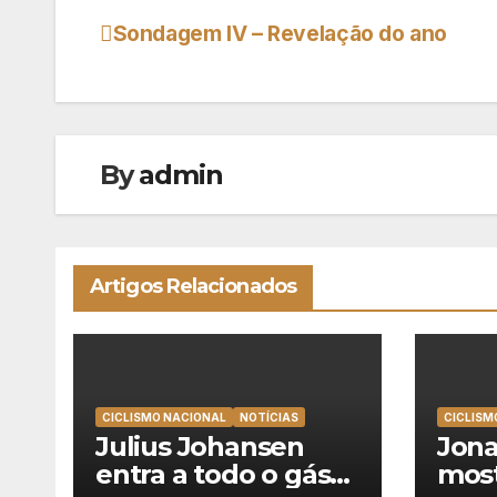
Sondagem IV – Revelação do ano
Navegação
de
artigos
By
admin
Artigos Relacionados
CICLISMO NACIONAL
NOTÍCIAS
CICLISM
Julius Johansen
Jona
entra a todo o gás
mos