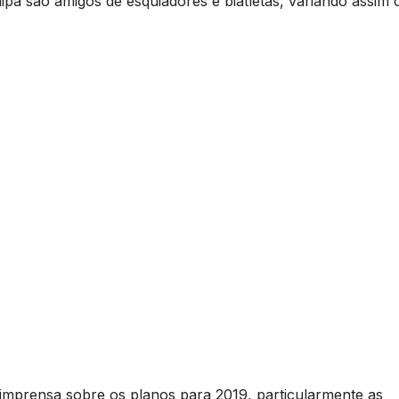
uipa são amigos de esquiadores e biatletas, variando assim 
imprensa sobre os planos para 2019, particularmente as