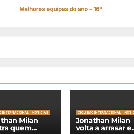
Melhores equipas do ano – 16ª
O INTERNACIONAL
NOTÍCIAS
CICLISMO INTERNACIONAL
NOTÍ
than Milan
Jonathan Milan
tra quem
volta a arrasar e