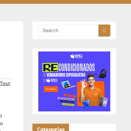
Tour
o
ão
Categorias