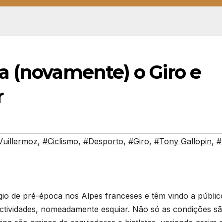
a (novamente) o Giro e
r
Vuillermoz
,
#Ciclismo
,
#Desporto
,
#Giro
,
#Tony Gallopin
,
#
gio de pré-época nos Alpes franceses e têm vindo a públic
 actividades, nomeadamente esquiar. Não só as condições s