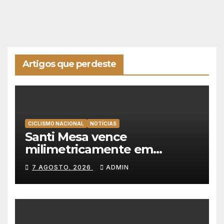
Artigos que perdeste
CICLISMO NACIONAL
NOTÍCIAS
Santi Mesa vence
milimetricamente em
Albufeira, Rui Oliveira
7 AGOSTO, 2026
ADMIN
mantém a amarela da Volta a
Portugal