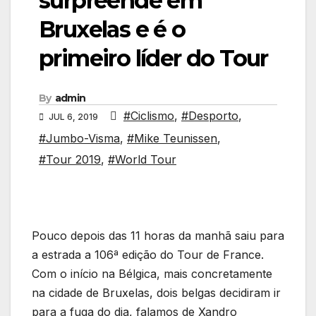
surpreende em
Bruxelas e é o
primeiro líder do Tour
By
admin
#Ciclismo
,
#Desporto
,
JUL 6, 2019
#Jumbo-Visma
,
#Mike Teunissen
,
#Tour 2019
,
#World Tour
Pouco depois das 11 horas da manhã saiu para
a estrada a 106ª edição do Tour de France.
Com o início na Bélgica, mais concretamente
na cidade de Bruxelas, dois belgas decidiram ir
para a fuga do dia, falamos de Xandro