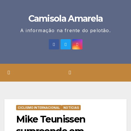
Skip
to
Camisola Amarela
content
A informação na frente do pelotão.
CICLISMO INTERNACIONAL
NOTÍCIAS
Mike Teunissen