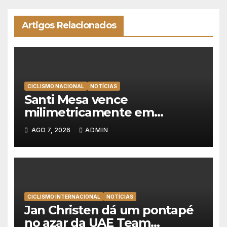
Artigos Relacionados
CICLISMO NACIONAL
NOTÍCIAS
Santi Mesa vence
milimetricamente em
Albufeira, Rui Oliveira
AGO 7, 2026
ADMIN
mantém a amarela da Volta a
Portugal
CICLISMO INTERNACIONAL
NOTÍCIAS
Jan Christen dá um pontapé
no azar da UAE Team