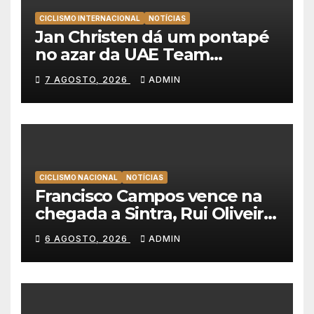
CICLISMO INTERNACIONAL
NOTÍCIAS
Jan Christen dá um pontapé
no azar da UAE Team
Emirates e vence na Volta a
7 AGOSTO, 2026
ADMIN
Polónia
CICLISMO NACIONAL
NOTÍCIAS
Francisco Campos vence na
chegada a Sintra, Rui Oliveira
veste de amarelo na Volta a
6 AGOSTO, 2026
ADMIN
Portugal