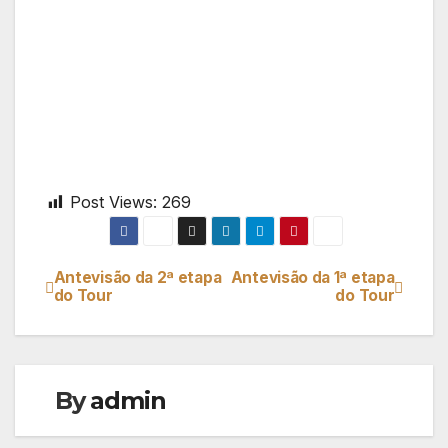
Post Views:
269
Antevisão da 2ª etapa
Antevisão da 1ª etapa
Navegação
do Tour
do Tour
de
artigos
By
admin