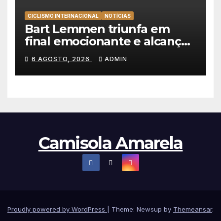
CICLISMO INTERNACIONAL
NOTÍCIAS
Bart Lemmen triunfa em
final emocionante e alcança
a primeira vitória da carreira
6 AGOSTO, 2026
ADMIN
na Volta à Polónia
Camisola Amarela
Proudly powered by WordPress
|
Theme: Newsup by
Themeansar
.