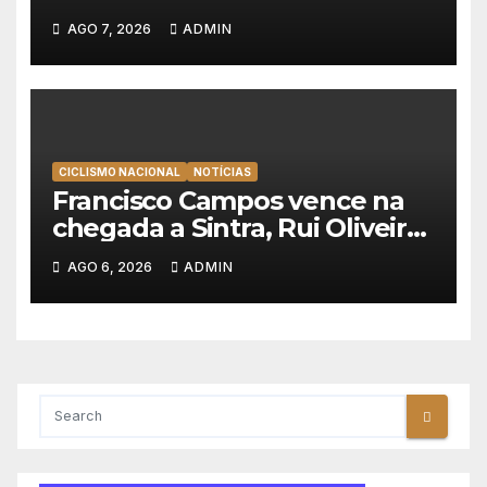
Emirates e vence na Volta a
AGO 7, 2026
ADMIN
Polónia
CICLISMO NACIONAL
NOTÍCIAS
Francisco Campos vence na
chegada a Sintra, Rui Oliveira
veste de amarelo na Volta a
AGO 6, 2026
ADMIN
Portugal