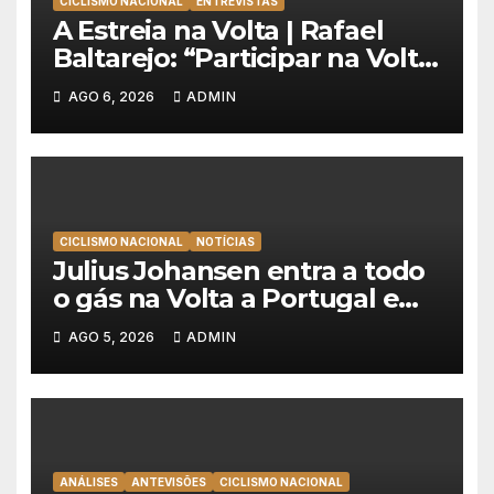
CICLISMO NACIONAL
ENTREVISTAS
A Estreia na Volta | Rafael
Baltarejo: “Participar na Volta
a Portugal é o sonho de
AGO 6, 2026
ADMIN
qualquer ciclista”
CICLISMO NACIONAL
NOTÍCIAS
Julius Johansen entra a todo
o gás na Volta a Portugal e
lidera dobradinha da UAE
AGO 5, 2026
ADMIN
Team Emirates em Lisboa
ANÁLISES
ANTEVISÕES
CICLISMO NACIONAL