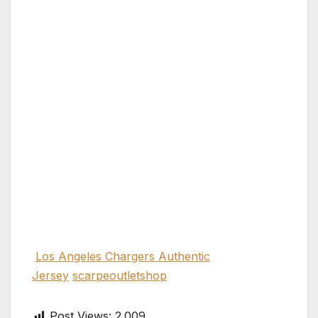
Los Angeles Chargers Authentic
Jersey
scarpeoutletshop
Post Views:
2.009