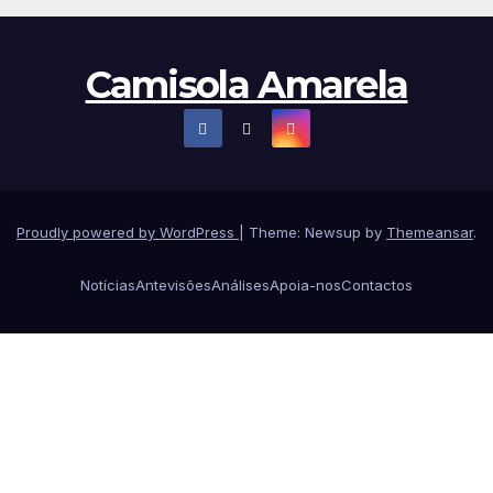
Camisola Amarela
Proudly powered by WordPress
|
Theme: Newsup by
Themeansar
.
Notícias
Antevisões
Análises
Apoia-nos
Contactos