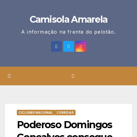
Skip
to
Camisola Amarela
content
A informação na frente do pelotão.
CICLISMO NACIONAL
CORRIDAS
Poderoso Domingos