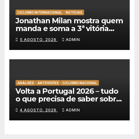
CICLISMO INTERNACIONAL
NOTÍCIAS
Jonathan Milan mostra quem
manda e soma a 3ª vitória
consecutiva na Volta a
5 AGOSTO, 2026
ADMIN
Polónia
ANÁLISES
ANTEVISÕES
CICLISMO NACIONAL
Volta a Portugal 2026 – tudo
o que precisa de saber sobre
as equipas e o percurso
4 AGOSTO, 2026
ADMIN