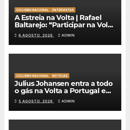
CICLISMO NACIONAL
ENTREVISTAS
A Estreia na Volta | Rafael
Baltarejo: “Participar na Volta
a Portugal é o sonho de
6 AGOSTO, 2026
ADMIN
qualquer ciclista”
CICLISMO NACIONAL
NOTÍCIAS
Julius Johansen entra a todo
o gás na Volta a Portugal e
lidera dobradinha da UAE
5 AGOSTO, 2026
ADMIN
Team Emirates em Lisboa