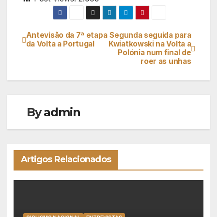
Antevisão da 7ª etapa
Segunda seguida para
Navegação
da Volta a Portugal
Kwiatkowski na Volta a
Polónia num final de
de
roer as unhas
artigos
By
admin
Artigos Relacionados