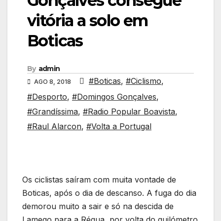
Gonçalves consegue
vitória a solo em
Boticas
By
admin
#Boticas
,
#Ciclismo
,
AGO 8, 2018
#Desporto
,
#Domingos Gonçalves
,
#Grandíssima
,
#Radio Popular Boavista
,
#Raul Alarcon
,
#Volta a Portugal
Os ciclistas saíram com muita vontade de
Boticas, após o dia de descanso. A fuga do dia
demorou muito a sair e só na descida de
Lamego para a Régua, por volta do quilómetro