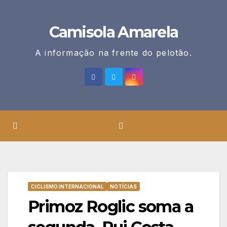
Skip
to
Camisola Amarela
content
A informação na frente do pelotão.
CICLISMO INTERNACIONAL
NOTÍCIAS
Primoz Roglic soma a