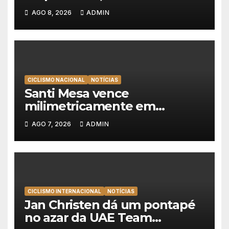
Scaroni é o novo líder da
AGO 8, 2026
ADMIN
Volta a Polónia
CICLISMO NACIONAL
NOTÍCIAS
Santi Mesa vence
milimetricamente em
Albufeira, Rui Oliveira
AGO 7, 2026
ADMIN
mantém a amarela da Volta a
Portugal
CICLISMO INTERNACIONAL
NOTÍCIAS
Jan Christen dá um pontapé
no azar da UAE Team