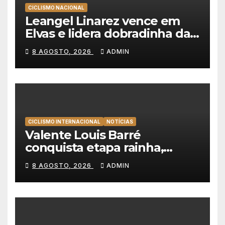
CICLISMO NACIONAL
Leangel Linarez vence em
Elvas e lidera dobradinha da
Tavfer-Ovos Matinados-
8 AGOSTO, 2026
ADMIN
Mortágua
CICLISMO INTERNACIONAL
NOTÍCIAS
Valente Louis Barré
conquista etapa rainha,
Christian Scaroni é o novo
8 AGOSTO, 2026
ADMIN
líder da Volta a Polónia