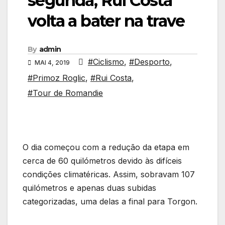
segunda, Rui Costa
volta a bater na trave
By
admin
#Ciclismo
,
#Desporto
,
MAI 4, 2019
#Primoz Roglic
,
#Rui Costa
,
#Tour de Romandie
O dia começou com a redução da etapa em
cerca de 60 quilómetros devido às difíceis
condições climatéricas. Assim, sobravam 107
quilómetros e apenas duas subidas
categorizadas, uma delas a final para Torgon.