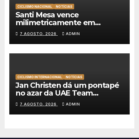
CICLISMO NACIONAL
NOTÍCIAS
Santi Mesa vence
milimetricamente em
Albufeira, Rui Oliveira
7 AGOSTO, 2026
ADMIN
mantém a amarela da Volta a
Portugal
CICLISMO INTERNACIONAL
NOTÍCIAS
Jan Christen dá um pontapé
no azar da UAE Team
Emirates e vence na Volta a
7 AGOSTO, 2026
ADMIN
Polónia