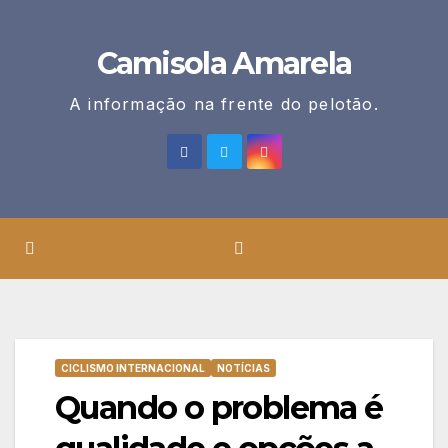
Skip
to
Camisola Amarela
content
A informação na frente do pelotão.
CICLISMO INTERNACIONAL
NOTÍCIAS
Quando o problema é