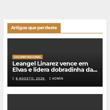
Artigos que perdeste
CICLISMO NACIONAL
Leangel Linarez vence em
Elvas e lidera dobradinha da
Tavfer-Ovos Matinados-
8 AGOSTO, 2026
ADMIN
Mortágua