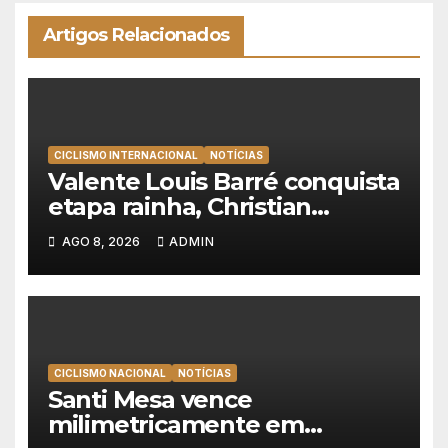
Artigos Relacionados
CICLISMO INTERNACIONAL
NOTÍCIAS
Valente Louis Barré conquista
etapa rainha, Christian
Scaroni é o novo líder da
AGO 8, 2026
ADMIN
Volta a Polónia
CICLISMO NACIONAL
NOTÍCIAS
Santi Mesa vence
milimetricamente em