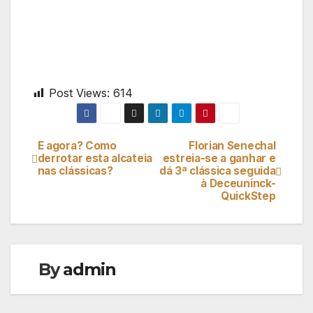
Post Views:
614
E agora? Como
Florian Senechal
Navegação
derrotar esta alcateia
estreia-se a ganhar e
nas clássicas?
dá 3ª clássica seguida
de
à Deceuninck-
QuickStep
artigos
By
admin