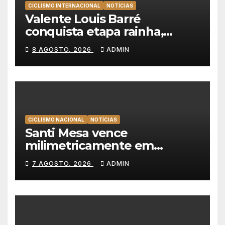
CICLISMO INTERNACIONAL
NOTÍCIAS
Valente Louis Barré
conquista etapa rainha,
Christian Scaroni é o novo
8 AGOSTO, 2026
ADMIN
líder da Volta a Polónia
CICLISMO NACIONAL
NOTÍCIAS
Santi Mesa vence
milimetricamente em
Albufeira, Rui Oliveira
7 AGOSTO, 2026
ADMIN
mantém a amarela da Volta a
Portugal