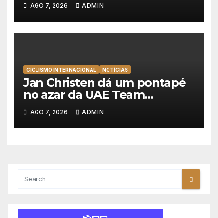
Albufeira, Rui Oliveira
AGO 7, 2026
ADMIN
mantém a amarela da Volta a
Portugal
CICLISMO INTERNACIONAL
NOTÍCIAS
Jan Christen dá um pontapé
no azar da UAE Team
Emirates e vence na Volta a
AGO 7, 2026
ADMIN
Polónia