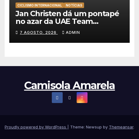
CICLISMO INTERNACIONAL
NOTÍCIAS
Jan Christen dá um pontapé
no azar da UAE Team
Emirates e vence na Volta a
7 AGOSTO, 2026
ADMIN
Polónia
Camisola Amarela
Proudly powered by WordPress
|
Theme: Newsup by
Themeansar
.