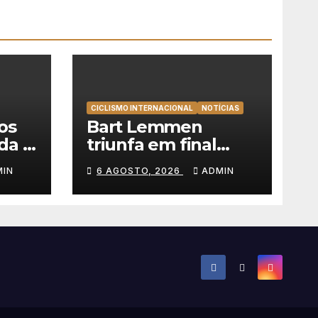
CICLISMO INTERNACIONAL
NOTÍCIAS
os
Bart Lemmen
da a
triunfa em final
ira
emocionante e
MIN
6 AGOSTO, 2026
ADMIN
o na
alcança a primeira
l
vitória da carreira na
Volta à Polónia