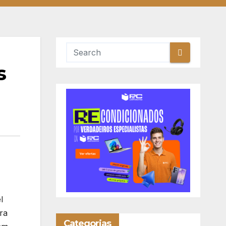
s
l
ra
Categorias