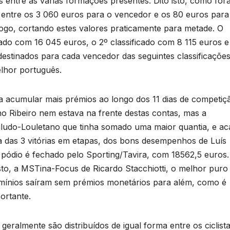
s entre as várias formações presentes. Dito isto, como fo
a entre os 3 060 euros para o vencedor e os 80 euros para
logo, cortando estes valores praticamente para metade. O
ado com 16 045 euros, o 2º classificado com 8 115 euros e
estinados para cada vencedor das seguintes classificações
lhor português.
a acumular mais prémios ao longo dos 11 dias de competiç
o Ribeiro nem estava na frente destas contas, mas a
Aviludo-Louletano que tinha somado uma maior quantia, e a
 das 3 vitórias em etapas, dos bons desempenhos de Luís
pódio é fechado pelo Sporting/Tavira, com 18562,5 euros.
to, a MSTina-Focus de Ricardo Stacchiotti, o melhor puro
umínios saíram sem prémios monetários para além, como é
portante.
 geralmente são distribuídos de igual forma entre os ciclist