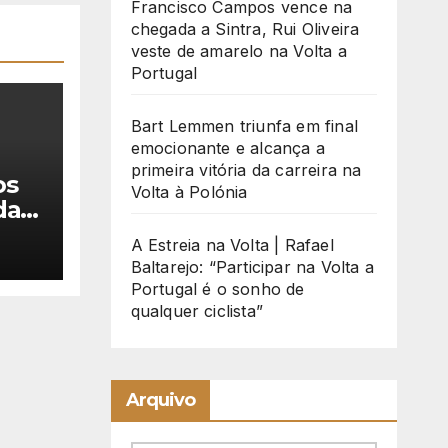
Francisco Campos vence na
chegada a Sintra, Rui Oliveira
veste de amarelo na Volta a
Portugal
Bart Lemmen triunfa em final
emocionante e alcança a
primeira vitória da carreira na
os
Volta à Polónia
da a
ra
A Estreia na Volta | Rafael
o
Baltarejo: “Participar na Volta a
gal
Portugal é o sonho de
qualquer ciclista”
Arquivo