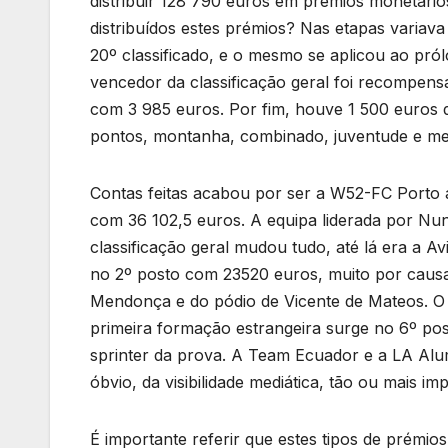
distribuir 128 790 euros em prémios monetário
distribuídos estes prémios? Nas etapas variav
20º classificado, e o mesmo se aplicou ao pró
vencedor da classificação geral foi recompens
com 3 985 euros. Por fim, houve 1 500 euros d
pontos, montanha, combinado, juventude e me
Contas feitas acabou por ser a W52-FC Porto 
com 36 102,5 euros. A equipa liderada por Nun
classificação geral mudou tudo, até lá era a 
no 2º posto com 23520 euros, muito por causa
Mendonça e do pódio de Vicente de Mateos. O 
primeira formação estrangeira surge no 6º pos
sprinter da prova. A Team Ecuador e a LA Al
óbvio, da visibilidade mediática, tão ou mais im
É importante referir que estes tipos de prémios