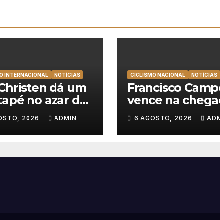
O INTERNACIONAL
NOTÍCIAS
CICLISMO NACIONAL
NOTÍCIAS
Christen dá um
Francisco Camp
apé no azar da
vence na chega
 Team Emirates
Sintra, Rui Olive
OSTO, 2026
ADMIN
6 AGOSTO, 2026
AD
nce na Volta a
veste de amarel
nia
Volta a Portuga