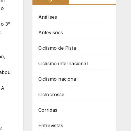
ram
 o
Análises
 o 3º
:
Antevisões
Ciclismo de Pista
ão,
Ciclismo internacional
cabou
Ciclismo nacional
 A
Ciclocrosse
Corridas
Entrevistas
as