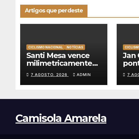
Artigos que perdeste
CICLISMO NACIONAL
NOTÍCIAS
CICLISM
Santi Mesa vence
Jan 
milimetricamente
pont
em Albufeira, Rui
UAE
7 AGOSTO, 2026
ADMIN
7 AG
Oliveira mantém a
e ve
amarela da Volta a
Poló
Portugal
Camisola Amarela