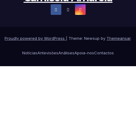
Proudly powered by WordPress
|
Theme: Newsup by
Themeansar
.
Notícias
Antevisões
Análises
Apoia-nos
Contactos