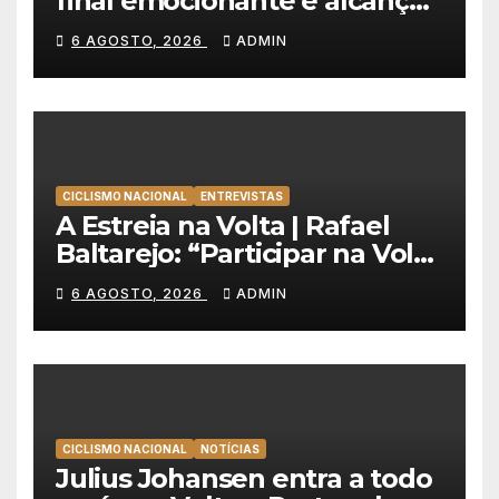
final emocionante e alcança
a primeira vitória da carreira
6 AGOSTO, 2026
ADMIN
na Volta à Polónia
CICLISMO NACIONAL
ENTREVISTAS
A Estreia na Volta | Rafael
Baltarejo: “Participar na Volta
a Portugal é o sonho de
6 AGOSTO, 2026
ADMIN
qualquer ciclista”
CICLISMO NACIONAL
NOTÍCIAS
Julius Johansen entra a todo