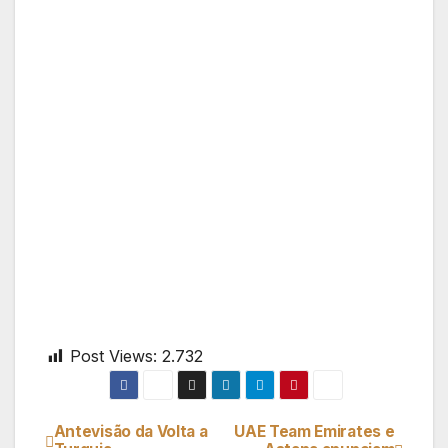
Post Views:
2.732
Antevisão da Volta a
UAE Team Emirates e
Navegação