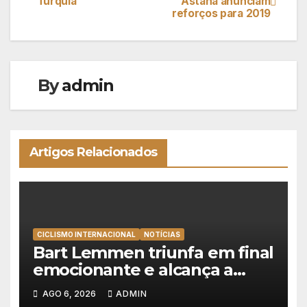
Turquia
Astana anunciam
reforços para 2019
de
artigos
By
admin
Artigos Relacionados
CICLISMO INTERNACIONAL
NOTÍCIAS
Bart Lemmen triunfa em final
emocionante e alcança a
primeira vitória da carreira na
AGO 6, 2026
ADMIN
Volta à Polónia