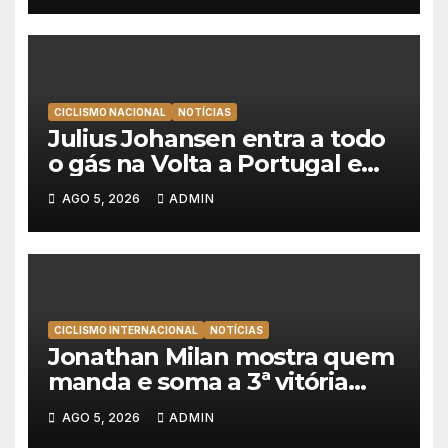
CICLISMO NACIONAL
NOTÍCIAS
Julius Johansen entra a todo
o gás na Volta a Portugal e
lidera dobradinha da UAE
AGO 5, 2026
ADMIN
Team Emirates em Lisboa
CICLISMO INTERNACIONAL
NOTÍCIAS
Jonathan Milan mostra quem
manda e soma a 3ª vitória
consecutiva na Volta a
AGO 5, 2026
ADMIN
Polónia