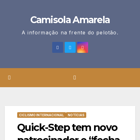
Skip
to
Camisola Amarela
content
A informação na frente do pelotão.
CICLISMO INTERNACIONAL
NOTÍCIAS
Quick-Step tem novo