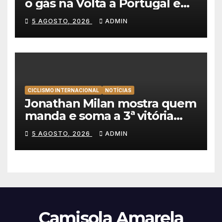
o gás na Volta a Portugal e
lidera dobradinha da UAE
5 AGOSTO, 2026
ADMIN
Team Emirates em Lisboa
CICLISMO INTERNACIONAL
NOTÍCIAS
Jonathan Milan mostra quem
manda e soma a 3ª vitória
consecutiva na Volta a
5 AGOSTO, 2026
ADMIN
Polónia
Camisola Amarela