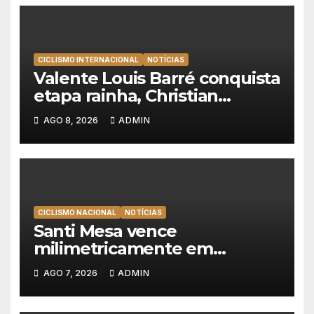
CICLISMO INTERNACIONAL
NOTÍCIAS
Valente Louis Barré conquista
etapa rainha, Christian
Scaroni é o novo líder da
AGO 8, 2026
ADMIN
Volta a Polónia
CICLISMO NACIONAL
NOTÍCIAS
Santi Mesa vence
milimetricamente em
Albufeira, Rui Oliveira
AGO 7, 2026
ADMIN
mantém a amarela da Volta a
Portugal