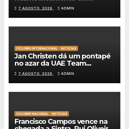
Albufeira, Rui Oliveira
7 AGOSTO, 2026
ADMIN
mantém a amarela da Volta a
Portugal
CICLISMO INTERNACIONAL
NOTÍCIAS
Jan Christen dá um pontapé
no azar da UAE Team
Emirates e vence na Volta a
7 AGOSTO, 2026
ADMIN
Polónia
CICLISMO NACIONAL
NOTÍCIAS
Francisco Campos vence na
chegada a Sintra, Rui Oliveira