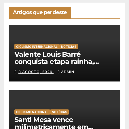
Artigos que perdeste
CICLISMO INTERNACIONAL
NOTÍCIAS
Valente Louis Barré
conquista etapa rainha,
Christian Scaroni é o novo
8 AGOSTO, 2026
ADMIN
líder da Volta a Polónia
CICLISMO NACIONAL
NOTÍCIAS
Santi Mesa vence
milimetricamente em