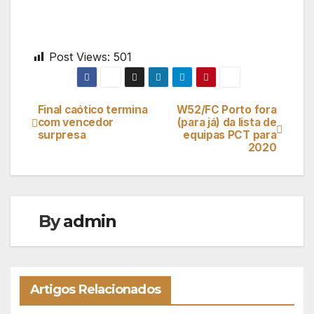
Post Views:
501
Final caótico termina
W52/FC Porto fora
Navegação
com vencedor
(para já) da lista de
surpresa
equipas PCT para
de
2020
artigos
By
admin
Artigos Relacionados