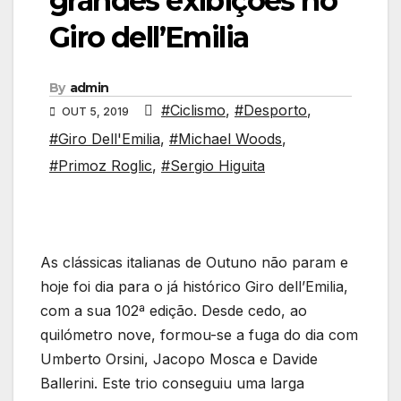
grandes exibições no
Giro dell’Emilia
By
admin
#Ciclismo
,
#Desporto
,
OUT 5, 2019
#Giro Dell'Emilia
,
#Michael Woods
,
#Primoz Roglic
,
#Sergio Higuita
As clássicas italianas de Outuno não param e
hoje foi dia para o já histórico Giro dell’Emilia,
com a sua 102ª edição. Desde cedo, ao
quilómetro nove, formou-se a fuga do dia com
Umberto Orsini, Jacopo Mosca e Davide
Ballerini. Este trio conseguiu uma larga