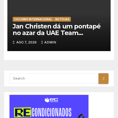
CICLISMO INTERNACIONAL
NOTÍCIAS
Jan Christen dá um pontapé
no azar da UAE Team
Emirates e vence na Volta a
AGO 7, 2026
ADMIN
Polónia