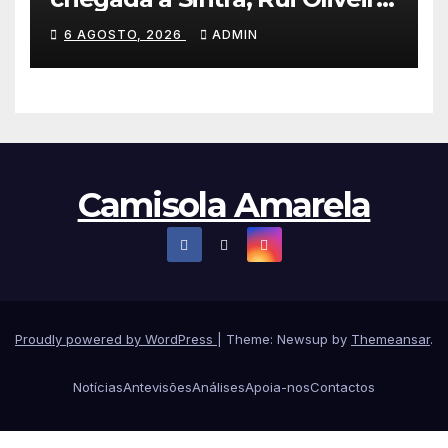
veste de amarelo na Volta a
6 AGOSTO, 2026
ADMIN
Portugal
Camisola Amarela
Proudly powered by WordPress
|
Theme: Newsup by
Themeansar
.
Notícias
Antevisões
Análises
Apoia-nos
Contactos