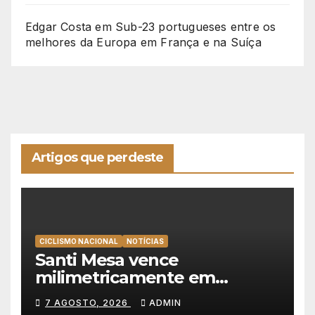
Edgar Costa
em
Sub-23 portugueses entre os
melhores da Europa em França e na Suíça
Artigos que perdeste
CICLISMO NACIONAL
NOTÍCIAS
Santi Mesa vence
milimetricamente em
Albufeira, Rui Oliveira
7 AGOSTO, 2026
ADMIN
mantém a amarela da Volta a