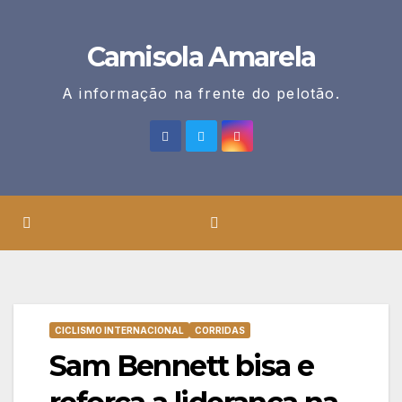
Skip
to
Camisola Amarela
content
A informação na frente do pelotão.
CICLISMO INTERNACIONAL
CORRIDAS
Sam Bennett bisa e