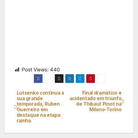
Post Views:
440
Lutsenko continua a
Final dramático e
Navegação
sua grande
acidentado em triunfo
temporada, Ruben
de Thibaut Pinot na
de
Guerreiro em
Milano-Torino
destaque na etapa
artigos
rainha