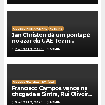
Portugal
CICLISMO INTERNACIONAL
NOTÍCIAS
Jan Christen dá um pontapé
no azar da UAE Team
Emirates e vence na Volta a
7 AGOSTO, 2026
ADMIN
Polónia
CICLISMO NACIONAL
NOTÍCIAS
Francisco Campos vence na
chegada a Sintra, Rui Oliveira
veste de amarelo na Volta a
6 AGOSTO, 2026
ADMIN