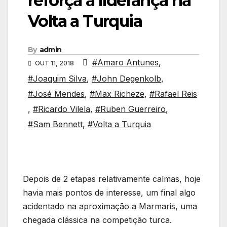
reforça a liderança na
Volta a Turquia
By
admin
#Amaro Antunes
,
OUT 11, 2018
#Joaquim Silva
,
#John Degenkolb
,
#José Mendes
,
#Max Richeze
,
#Rafael Reis
,
#Ricardo Vilela
,
#Ruben Guerreiro
,
#Sam Bennett
,
#Volta a Turquia
Depois de 2 etapas relativamente calmas, hoje
havia mais pontos de interesse, um final algo
acidentado na aproximação a Marmaris, uma
chegada clássica na competição turca.