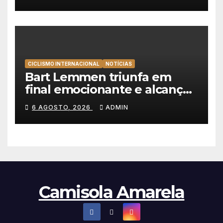
Portugal
CICLISMO INTERNACIONAL
NOTÍCIAS
Bart Lemmen triunfa em
final emocionante e alcança
a primeira vitória da carreira
6 AGOSTO, 2026
ADMIN
na Volta à Polónia
Camisola Amarela