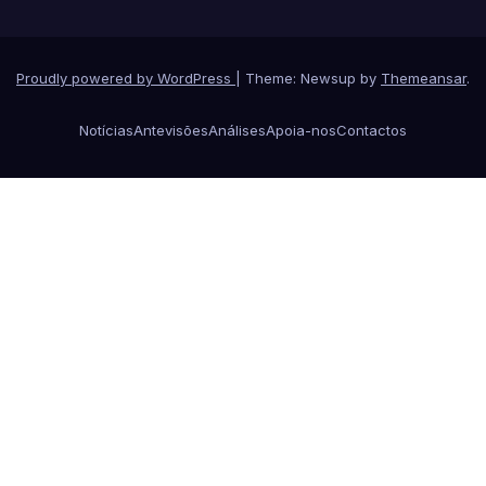
Proudly powered by WordPress
|
Theme: Newsup by
Themeansar
.
Notícias
Antevisões
Análises
Apoia-nos
Contactos