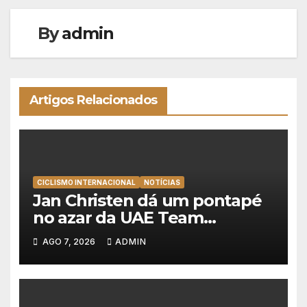
By
admin
Artigos Relacionados
CICLISMO INTERNACIONAL
NOTÍCIAS
Jan Christen dá um pontapé
no azar da UAE Team
Emirates e vence na Volta a
AGO 7, 2026
ADMIN
Polónia