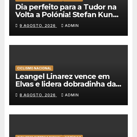
Dia perfeito para a Tudor na
Volta a Polónia! Stefan Kung
vence contra-relógio e Marco
9 AGOSTO, 2026
ADMIN
Brenner revira geral a seu
favor
CICLISMO NACIONAL
Leangel Linarez vence em
Elvas e lidera dobradinha da
Tavfer-Ovos Matinados-
8 AGOSTO, 2026
ADMIN
Mortágua