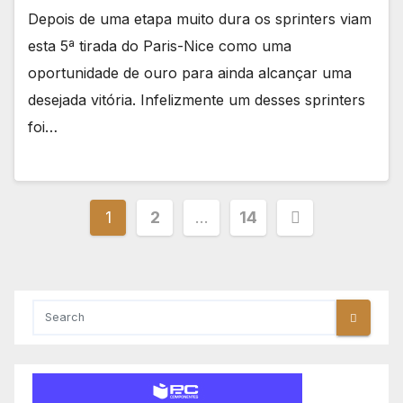
Depois de uma etapa muito dura os sprinters viam
esta 5ª tirada do Paris-Nice como uma
oportunidade de ouro para ainda alcançar uma
desejada vitória. Infelizmente um desses sprinters
foi…
Paginação
1
2
…
14
dos
conteúdos