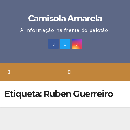
Skip
to
Camisola Amarela
content
A informação na frente do pelotão.
Etiqueta:
Ruben Guerreiro