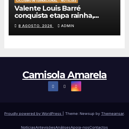
CICLISMO INTERNACIONAL
NOTÍCIAS
Valente Louis Barré
conquista etapa rainha,
Christian Scaroni é o novo
8 AGOSTO, 2026
ADMIN
líder da Volta a Polónia
Camisola Amarela
Proudly powered by WordPress
|
Theme: Newsup by
Themeansar
.
Notícias
Antevisões
Análises
Apoia-nos
Contactos