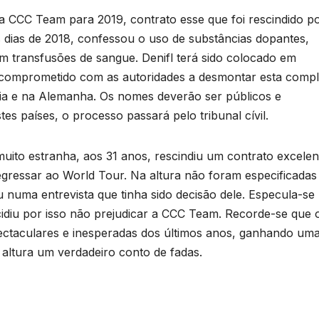
e a CCC Team para 2019, contrato esse que foi rescindido p
 dias de 2018, confessou o uso de substâncias dopantes,
 transfusões de sangue. Denifl terá sido colocado em
er comprometido com as autoridades a desmontar esta comp
tria e na Alemanha. Os nomes deverão ser públicos e
s países, o processo passará pelo tribunal cívil.
muito estranha, aos 31 anos, rescindiu um contrato excelen
ressar ao World Tour. Na altura não foram especificadas
 numa entrevista que tinha sido decisão dele. Especula-se
ecidiu por isso não prejudicar a CCC Team. Recorde-se que 
pectaculares e inesperadas dos últimos anos, ganhando um
 altura um verdadeiro conto de fadas.