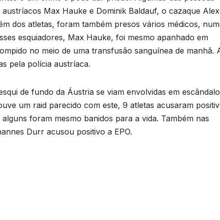
os austríacos Max Hauke e Dominik Baldauf, o cazaque Ale
além dos atletas, foram também presos vários médicos, nu
sses esquiadores, Max Hauke, foi mesmo apanhado em
nterrompido no meio de uma transfusão sanguínea de manhã. 
 pela polícia austríaca.
 esqui de fundo da Áustria se viam envolvidas em escândalo
ve um raid parecido com este, 9 atletas acusaram positivo
 e alguns foram mesmo banidos para a vida. Também nas
hannes Durr acusou positivo a EPO.