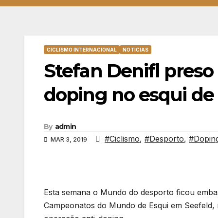
CICLISMO INTERNACIONAL
NOTÍCIAS
Stefan Denifl preso
doping no esqui de
By
admin
#Ciclismo
,
#Desporto
,
#Dopin
MAR 3, 2019
Esta semana o Mundo do desporto ficou embas
Campeonatos do Mundo de Esqui em Seefeld, na