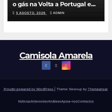
o gás na Volta a Portugal e
lidera dobradinha da UAE
5 AGOSTO, 2026
ADMIN
Team Emirates em Lisboa
Camisola Amarela
Proudly powered by WordPress
|
Theme: Newsup by
Themeansar
.
Notícias
Antevisões
Análises
Apoia-nos
Contactos