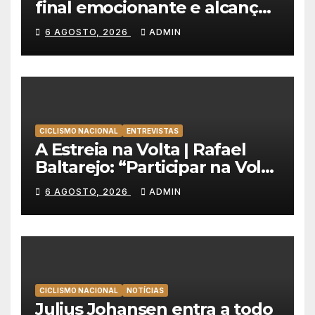
final emocionante e alcança
a primeira vitória da carreira
6 AGOSTO, 2026
ADMIN
na Volta à Polónia
CICLISMO NACIONAL
ENTREVISTAS
A Estreia na Volta | Rafael
Baltarejo: “Participar na Volta
a Portugal é o sonho de
6 AGOSTO, 2026
ADMIN
qualquer ciclista”
CICLISMO NACIONAL
NOTÍCIAS
Julius Johansen entra a todo