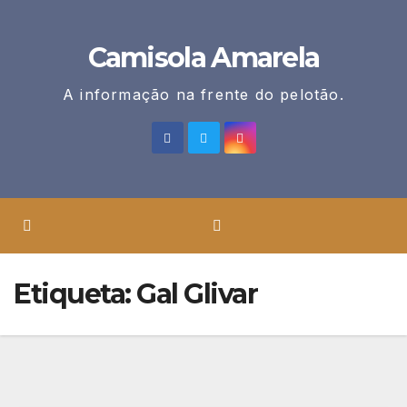
Skip
to
Camisola Amarela
content
A informação na frente do pelotão.
Etiqueta:
Gal Glivar