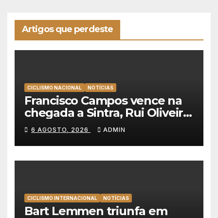
Artigos que perdeste
CICLISMO NACIONAL
NOTÍCIAS
Francisco Campos vence na
chegada a Sintra, Rui Oliveira
veste de amarelo na Volta a
6 AGOSTO, 2026
ADMIN
Portugal
CICLISMO INTERNACIONAL
NOTÍCIAS
Bart Lemmen triunfa em