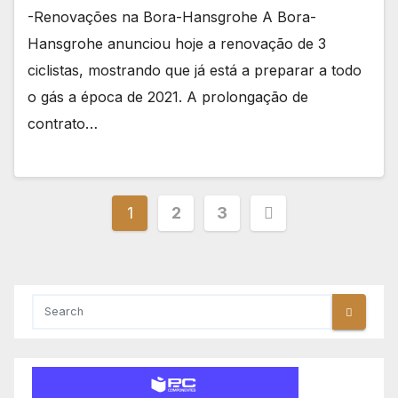
-Renovações na Bora-Hansgrohe A Bora-
Hansgrohe anunciou hoje a renovação de 3
ciclistas, mostrando que já está a preparar a todo
o gás a época de 2021. A prolongação de
contrato…
Paginação
1
2
3
dos
conteúdos