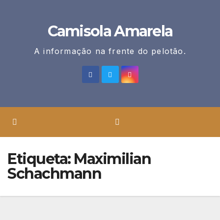
Skip
to
Camisola Amarela
content
A informação na frente do pelotão.
Etiqueta:
Maximilian
Schachmann