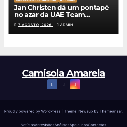
CICLISMO INTERNACIONAL
NOTÍCIAS
Jan Christen dá um pontapé
no azar da UAE Team
Emirates e vence na Volta a
7 AGOSTO, 2026
ADMIN
Polónia
Camisola Amarela
Proudly powered by WordPress
|
Theme: Newsup by
Themeansar
.
Notícias
Antevisões
Análises
Apoia-nos
Contactos