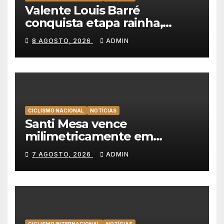
Valente Louis Barré
conquista etapa rainha,
Christian Scaroni é o novo
8 AGOSTO, 2026
ADMIN
líder da Volta a Polónia
CICLISMO NACIONAL
NOTÍCIAS
Santi Mesa vence
milimetricamente em
Albufeira, Rui Oliveira
7 AGOSTO, 2026
ADMIN
mantém a amarela da Volta a
Portugal