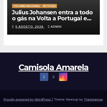
CICLISMO NACIONAL
NOTÍCIAS
Julius Johansen entra a todo
o gás na Volta a Portugal e
lidera dobradinha da UAE
5 AGOSTO, 2026
ADMIN
Team Emirates em Lisboa
Camisola Amarela
Proudly powered by WordPress
|
Theme: Newsup by
Themeansar
.