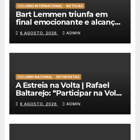
CICLISMO INTERNACIONAL
NOTÍCIAS
Bart Lemmen triunfa em
final emocionante e alcança
a primeira vitória da carreira
6 AGOSTO, 2026
ADMIN
na Volta à Polónia
CICLISMO NACIONAL
ENTREVISTAS
A Estreia na Volta | Rafael
Baltarejo: “Participar na Volta
a Portugal é o sonho de
6 AGOSTO, 2026
ADMIN
qualquer ciclista”