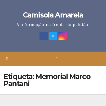
Skip
to
Camisola Amarela
content
A informação na frente do pelotão.
Etiqueta:
Memorial Marco
Pantani