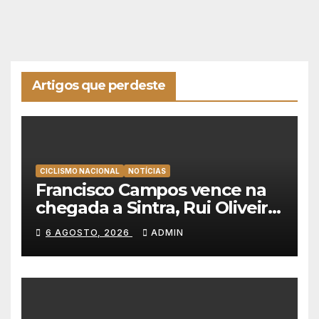
Artigos que perdeste
CICLISMO NACIONAL
NOTÍCIAS
Francisco Campos vence na
chegada a Sintra, Rui Oliveira
veste de amarelo na Volta a
6 AGOSTO, 2026
ADMIN
Portugal