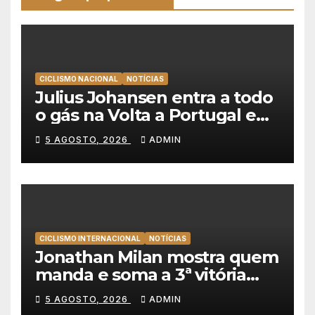
CICLISMO NACIONAL
NOTÍCIAS
Julius Johansen entra a todo
o gás na Volta a Portugal e
lidera dobradinha da UAE
5 AGOSTO, 2026
ADMIN
Team Emirates em Lisboa
CICLISMO INTERNACIONAL
NOTÍCIAS
Jonathan Milan mostra quem
manda e soma a 3ª vitória
consecutiva na Volta a
5 AGOSTO, 2026
ADMIN
Polónia