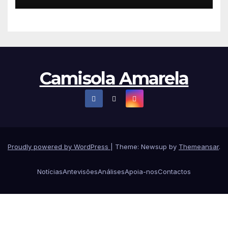
Camisola Amarela
Proudly powered by WordPress
|
Theme: Newsup by
Themeansar
.
Notícias
Antevisões
Análises
Apoia-nos
Contactos