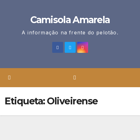
Skip
to
Camisola Amarela
content
A informação na frente do pelotão.
Etiqueta:
Oliveirense