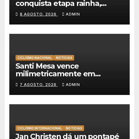
conquista etapa rainha,
Christian Scaroni é o novo
8 AGOSTO, 2026
ADMIN
líder da Volta a Polónia
CICLISMO NACIONAL
NOTÍCIAS
Santi Mesa vence
milimetricamente em
Albufeira, Rui Oliveira
7 AGOSTO, 2026
ADMIN
mantém a amarela da Volta a
Portugal
CICLISMO INTERNACIONAL
NOTÍCIAS
Jan Christen dá um pontapé