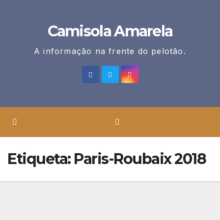
Skip
to
Camisola Amarela
content
A informação na frente do pelotão.
Etiqueta:
Paris-Roubaix 2018