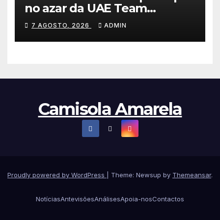
no azar da UAE Team
Emirates e vence na Volta a
7 AGOSTO, 2026
ADMIN
Polónia
Camisola Amarela
Proudly powered by WordPress
|
Theme: Newsup by
Themeansar
.
Notícias
Antevisões
Análises
Apoia-nos
Contactos