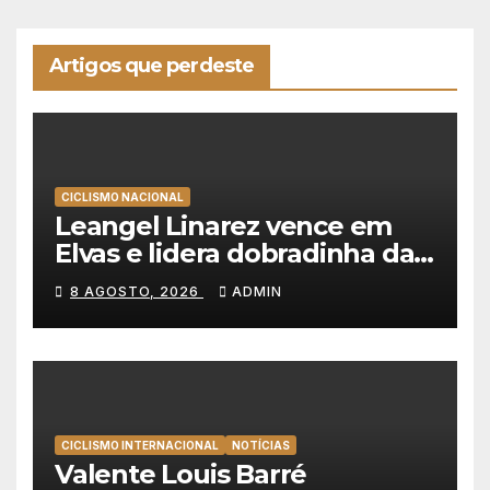
Artigos que perdeste
CICLISMO NACIONAL
Leangel Linarez vence em
Elvas e lidera dobradinha da
Tavfer-Ovos Matinados-
8 AGOSTO, 2026
ADMIN
Mortágua
CICLISMO INTERNACIONAL
NOTÍCIAS
Valente Louis Barré