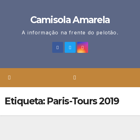
Skip
to
Camisola Amarela
content
A informação na frente do pelotão.
Etiqueta:
Paris-Tours 2019