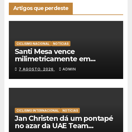
Artigos que perdeste
CICLISMO NACIONAL
NOTÍCIAS
Santi Mesa vence
milimetricamente em
Albufeira, Rui Oliveira
7 AGOSTO, 2026
ADMIN
mantém a amarela da Volta a
Portugal
CICLISMO INTERNACIONAL
NOTÍCIAS
Jan Christen dá um pontapé
no azar da UAE Team