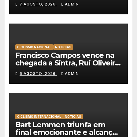
Emirates e vence na Volta a
7 AGOSTO, 2026
ADMIN
Polónia
CICLISMO NACIONAL
NOTÍCIAS
Francisco Campos vence na
chegada a Sintra, Rui Oliveira
veste de amarelo na Volta a
6 AGOSTO, 2026
ADMIN
Portugal
CICLISMO INTERNACIONAL
NOTÍCIAS
Bart Lemmen triunfa em
final emocionante e alcança