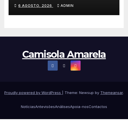
a primeira vitória da carreira
6 AGOSTO, 2026
ADMIN
na Volta à Polónia
Camisola Amarela
Proudly powered by WordPress
|
Theme: Newsup by
Themeansar
.
Notícias
Antevisões
Análises
Apoia-nos
Contactos